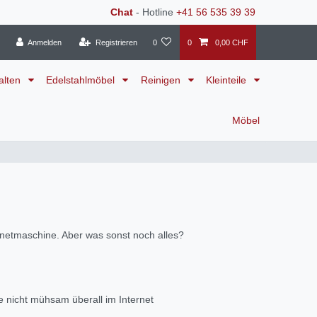
Chat
- Hotline
+41 56 535 39 39
Anmelden
Registrieren
0
0
0,00 CHF
alten
Edelstahlmöbel
Reinigen
Kleinteile
Möbel
knetmaschine. Aber was sonst noch alles?
e nicht mühsam überall im Internet