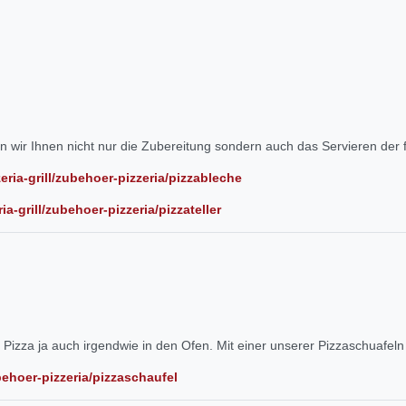
n wir Ihnen nicht nur die Zubereitung sondern auch das Servieren der f
ria-grill/zubehoer-pizzeria/pizzableche
a-grill/zubehoer-pizzeria/pizzateller
 Pizza ja auch irgendwie in den Ofen. Mit einer unserer Pizzaschuafeln
behoer-pizzeria/pizzaschaufel