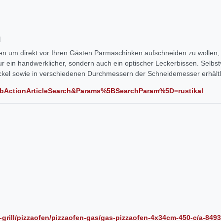
n
hen um direkt vor Ihren Gästen Parmaschinken aufschneiden zu wollen, s
 ein handwerklicher, sondern auch ein optischer Leckerbissen. Selbstv
kel sowie in verschiedenen Durchmessern der Schneidemesser erhältl
WebActionArticleSearch&Params%5BSearchParam%5D=rustikal
-grill/pizzaofen/pizzaofen-gas/gas-pizzaofen-4x34cm-450-c/a-8493