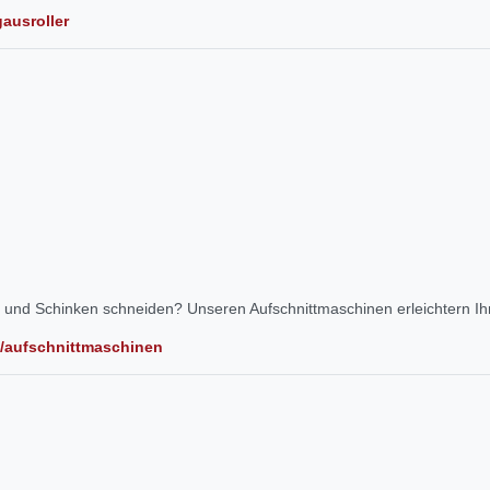
gausroller
 und Schinken schneiden? Unseren Aufschnittmaschinen erleichtern Ihn
e/aufschnittmaschinen