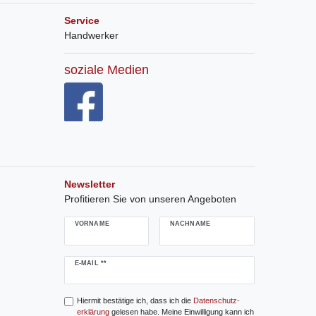
Service
Handwerker
soziale Medien
Newsletter
Profitieren Sie von unseren Angeboten
VORNAME
NACHNAME
Newsletter
E-MAIL **
Honig
Hiermit bestätige ich, dass ich die
Daten­schutz­
erklärung
gelesen habe. Meine Einwilligung kann ich