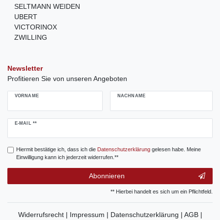
SELTMANN WEIDEN
UBERT
VICTORINOX
ZWILLING
Newsletter
Profitieren Sie von unseren Angeboten
VORNAME
NACHNAME
Newsletter
E-MAIL **
Honig
Hiermit bestätige ich, dass ich die
Daten­schutz­erklärung
gelesen habe. Meine
Einwilligung kann ich jederzeit widerrufen.**
Abonnieren
** Hierbei handelt es sich um ein Pflichtfeld.
Widerrufsrecht |
Impressum |
Datenschutzerklärung |
AGB |