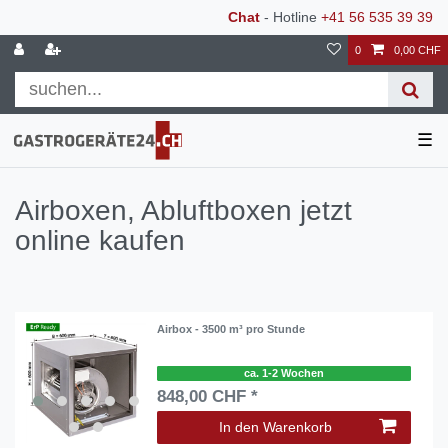
Chat
- Hotline
+41 56 535 39 39
0
0,00 CHF
☰
Airboxen, Abluftboxen jetzt
online kaufen
Airbox - 3500 m³ pro Stunde
ca. 1-2 Wochen
848,00 CHF *
In den Warenkorb