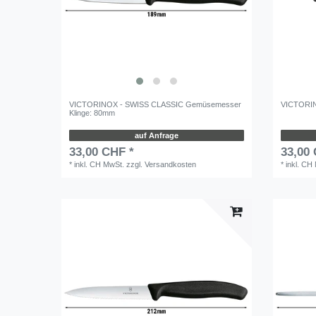
VICTORINOX - SWISS CLASSIC Gemüsemesser
VICTORIN
Klinge: 80mm
auf Anfrage
33,00 CHF *
33,00
*
inkl. CH MwSt.
zzgl.
Versandkosten
*
inkl. CH