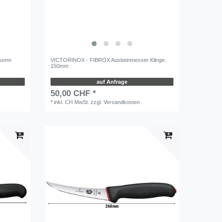
semi-
VICTORINOX - FIBROX Ausbeinmesser Klinge:
150mm
auf Anfrage
50,00 CHF *
*
inkl. CH MwSt.
zzgl.
Versandkosten