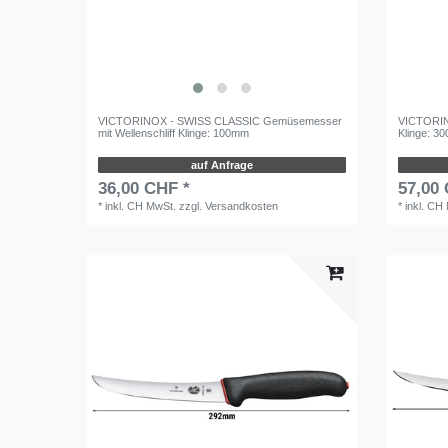
VICTORINOX - SWISS CLASSIC Gemüsemesser
VICTORINO
mit Wellenschliff Klinge: 100mm
Klinge: 3
auf Anfrage
36,00 CHF *
57,00
*
inkl. CH MwSt.
zzgl.
Versandkosten
*
inkl. CH