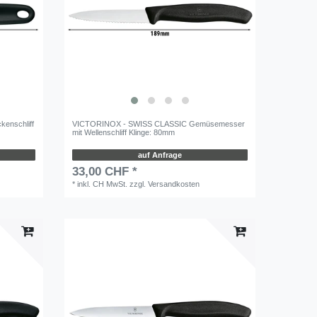
kenschliff
VICTORINOX - SWISS CLASSIC Gemüsemesser
mit Wellenschliff Klinge: 80mm
auf Anfrage
33,00 CHF *
*
inkl. CH MwSt.
zzgl.
Versandkosten