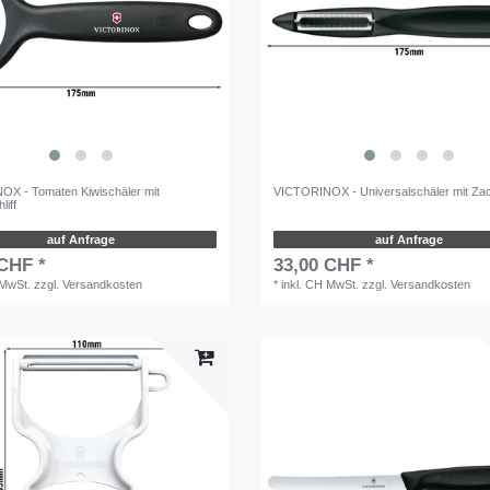
X - Tomaten Kiwischäler mit
VICTORINOX - Universalschäler mit Zac
liff
auf Anfrage
auf Anfrage
 CHF *
33,00 CHF *
 MwSt.
zzgl.
Versandkosten
*
inkl. CH MwSt.
zzgl.
Versandkosten