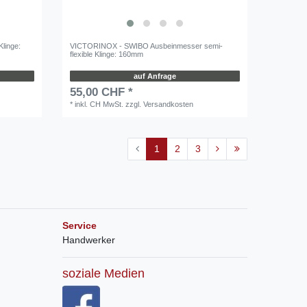
linge:
VICTORINOX - SWIBO Ausbeinmesser semi-
flexible Klinge: 160mm
auf Anfrage
55,00 CHF *
*
inkl. CH MwSt.
zzgl.
Versandkosten
1
2
3
Service
Handwerker
soziale Medien