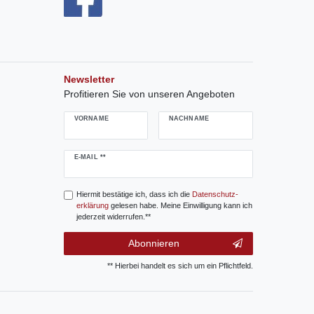
Newsletter
Profitieren Sie von unseren Angeboten
VORNAME
NACHNAME
Newsletter
E-MAIL **
Honig
Hiermit bestätige ich, dass ich die
Daten­schutz­
erklärung
gelesen habe. Meine Einwilligung kann ich
jederzeit widerrufen.**
Abonnieren
** Hierbei handelt es sich um ein Pflichtfeld.