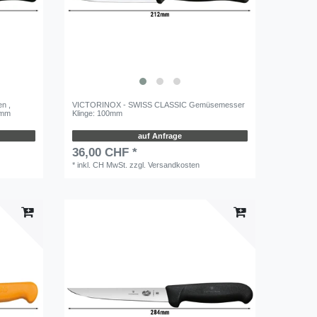
n ,
VICTORINOX - SWISS CLASSIC Gemüsemesser
10mm
Klinge: 100mm
auf Anfrage
36,00 CHF *
*
inkl. CH MwSt.
zzgl.
Versandkosten