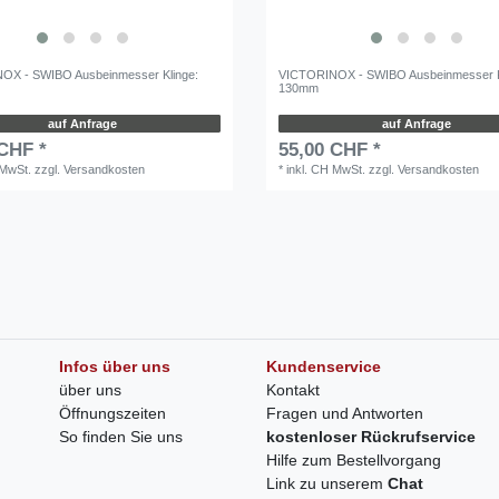
OX - SWIBO Ausbeinmesser Klinge:
VICTORINOX - SWIBO Ausbeinmesser K
130mm
auf Anfrage
auf Anfrage
 CHF *
55,00 CHF *
 MwSt.
zzgl.
Versandkosten
*
inkl. CH MwSt.
zzgl.
Versandkosten
Infos über uns
Kundenservice
über uns
Kontakt
Öffnungszeiten
Fragen und Antworten
So finden Sie uns
kostenloser Rückrufservice
Hilfe zum Bestellvorgang
Link zu unserem
Chat