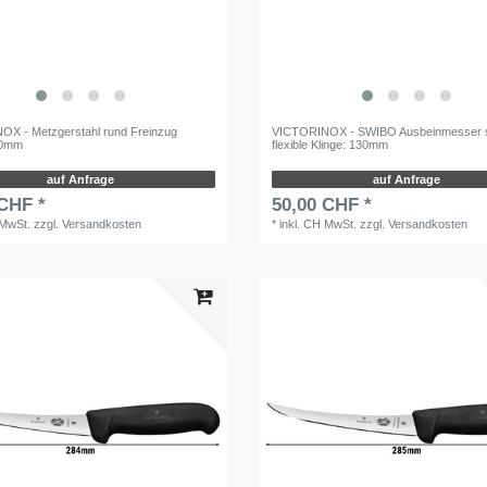
X - Metzgerstahl rund Freinzug
VICTORINOX - SWIBO Ausbeinmesser 
00mm
flexible Klinge: 130mm
auf Anfrage
auf Anfrage
 CHF *
50,00 CHF *
 MwSt.
zzgl.
Versandkosten
*
inkl. CH MwSt.
zzgl.
Versandkosten