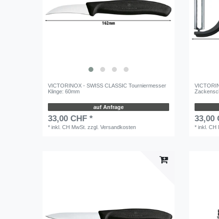
VICTORINOX - SWISS CLASSIC Tourniermesser
VICTORINO
Klinge: 60mm
Zackensch
auf Anfrage
33,00 CHF *
33,00
*
inkl. CH MwSt.
zzgl.
Versandkosten
*
inkl. CH