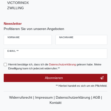
VICTORINOX
ZWILLING
Newsletter
Profitieren Sie von unseren Angeboten
VORNAME
NACHNAME
Newsletter
E-MAIL **
Honig
Hiermit bestätige ich, dass ich die
Daten­schutz­erklärung
gelesen habe. Meine
Einwilligung kann ich jederzeit widerrufen.**
Abonnieren
** Hierbei handelt es sich um ein Pflichtfeld.
Widerrufsrecht |
Impressum |
Datenschutzerklärung |
AGB |
Kontakt