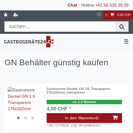
Chat
- Hotline
+41 56 535 39 39
0
0,00 CHF
☰
GN Behälter günstig kaufen
Gastronorm-Deckel, GN 1/6, Transparent,
176x162mm, transparent
ca. 1-2 Wochen
4,00 CHF *
In den Warenkorb
*
inkl. CH MwSt.
zzgl.
Versandkosten