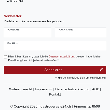
ZWILLING
Newsletter
Profitieren Sie von unseren Angeboten
VORNAME
NACHNAME
Newsletter
E-MAIL **
Honig
Hiermit bestätige ich, dass ich die
Daten­schutz­erklärung
gelesen habe. Meine
Einwilligung kann ich jederzeit widerrufen.**
Abonnieren
** Hierbei handelt es sich um ein Pflichtfeld.
Widerrufsrecht |
Impressum |
Datenschutzerklärung |
AGB |
Kontakt
© Copyright 2026 | gastrogeraete24.ch | Firmensitz: 8598