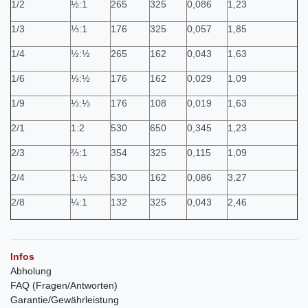
1/2
½:1
265
325
0,086
1,23
1/3
⅓:1
176
325
0,057
1,85
1/4
½:½
265
162
0,043
1,63
1/6
⅓:½
176
162
0,029
1,09
1/9
⅓:⅓
176
108
0,019
1,63
2/1
1:2
530
650
0,345
1,23
2/3
⅔:1
354
325
0,115
1,09
2/4
1:½
530
162
0,086
3,27
2/8
¼:1
132
325
0,043
2,46
Infos
Abholung
FAQ (Fragen/Antworten)
Garantie/Gewährleistung