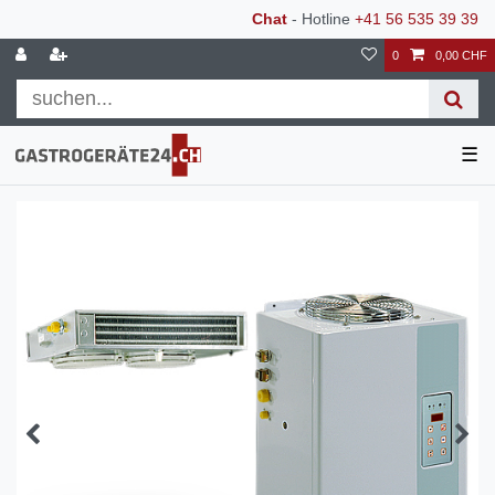
Chat
- Hotline
+41 56 535 39 39
0
0,00 CHF
☰