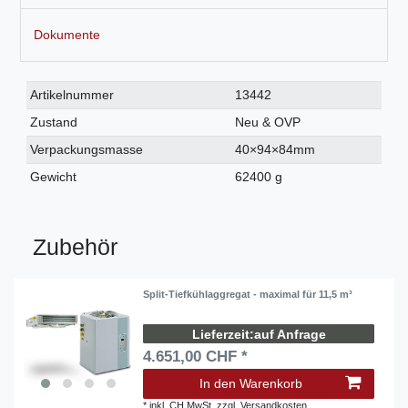
Dokumente
Technisches
Wert
Artikelnummer
13442
Merkmal
Zustand
Neu & OVP
Verpackungsmasse
40×94×84mm
Gewicht
62400 g
Zubehör
Split-Tiefkühlaggregat - maximal für 11,5 m³
auf Anfrage
4.651,00 CHF *
In den Warenkorb
*
inkl. CH MwSt.
zzgl.
Versandkosten