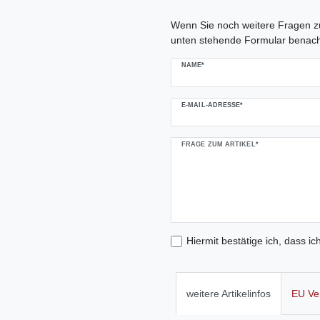
Ceres::Template.mailFormHoneypo
Wenn Sie noch weitere Fragen zu
unten stehende Formular benach
NAME*
E-MAIL-ADRESSE*
FRAGE ZUM ARTIKEL*
Hiermit bestätige ich, dass ic
weitere Artikelinfos
EU Ve