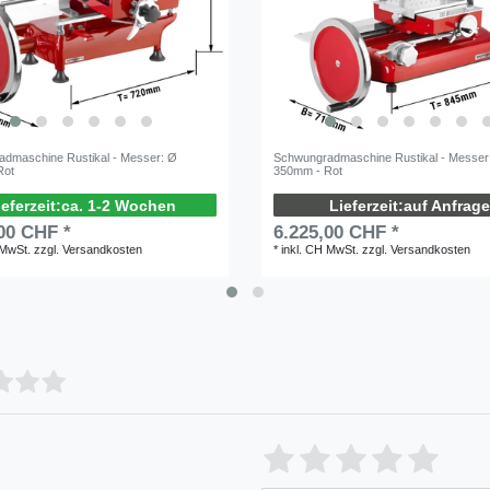
dmaschine Rustikal - Messer: Ø
Schwungradmaschine Rustikal - Messer
Rot
350mm - Rot
ca. 1-2 Wochen
auf Anfrage
00 CHF *
6.225,00 CHF *
 MwSt.
zzgl.
Versandkosten
*
inkl. CH MwSt.
zzgl.
Versandkosten