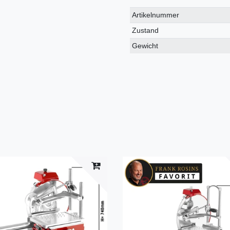
Technisches
Wert
Artikelnummer
Merkmal
Zustand
Gewicht