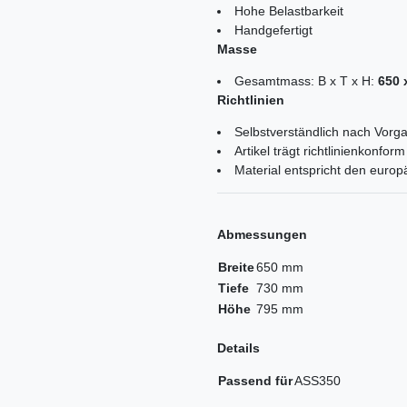
Hohe Belastbarkeit
Handgefertigt
Masse
Gesamtmass: B x T x H:
650 
Richtlinien
Selbstverständlich nach Vorga
Artikel trägt richtlinienkonf
Material entspricht den euro
Abmessungen
Breite
650 mm
Tiefe
730 mm
Höhe
795 mm
Details
Passend für
ASS350