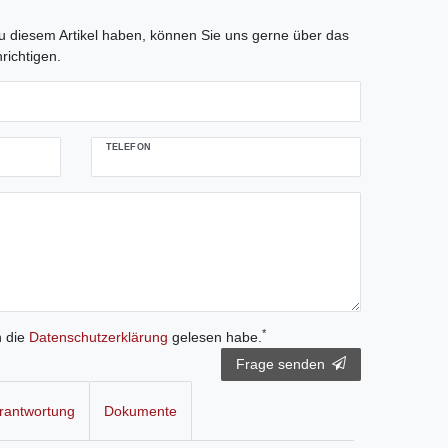
tLabel
 diesem Artikel haben, können Sie uns gerne über das
richtigen.
TELEFON
*
h die
Daten­schutz­erklärung
gelesen habe.
Frage senden
rantwortung
Dokumente