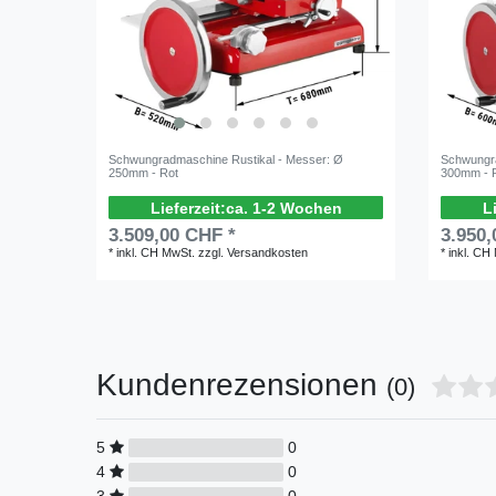
Schwungradmaschine Rustikal - Messer: Ø
Schwungra
250mm - Rot
300mm - 
ca. 1-2 Wochen
3.509,00 CHF *
3.950,
*
inkl. CH MwSt.
zzgl.
Versandkosten
*
inkl. CH
Kundenrezensionen
(0)
5
0
4
0
3
0