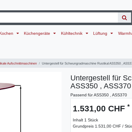
Kochen
Küchengeräte
Kühltechnik
Lüftung
Warmh
ikale Aufschnittmaschinen
Untergestell für Schwungradmaschine Rustikal ASS350 , ASS37
Untergestell für 
ASS350 , ASS370 
Passend für ASS350 , ASS370
*
1.531,00 CHF
Inhalt
1
Stück
Grundpreis
1.531,00 CHF / Stü