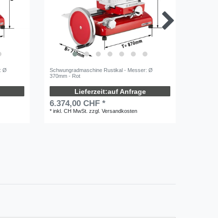
: Ø
Schwungradmaschine Rustikal - Messer: Ø
Unterges
370mm - Rot
ASS250 -
auf Anfrage
6.374,00 CHF *
1.279
*
inkl. CH MwSt.
zzgl.
Versandkosten
*
inkl. C