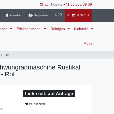
Chat
- Hotline
+41 56 535 39 39
Anmelden
Registrieren
0
0
0,00 CHF
alten
Edelstahlmöbel
Reinigen
Kleinteile
Möbel
0 - Rot
Schwungradmaschine Rustikal
- Rot
auf Anfrage
Wunschliste
ck