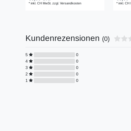
*
inkl. CH MwSt.
zzgl.
Versandkosten
*
inkl. CH
Kundenrezensionen
(0)
5
0
4
0
3
0
2
0
1
0