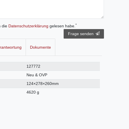
*
h die
Daten­schutz­erklärung
gelesen habe.
Frage senden
rantwortung
Dokumente
127772
Neu & OVP
124×278×260mm
4620 g