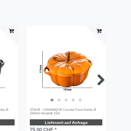
rbis Ø
STAUB - CERAMIQUE Cocotte Form Kürbis Ø
STAUB -
150mm Keramik Zimt
110mm K
auf Anfrage
75,00 CHF *
68,00