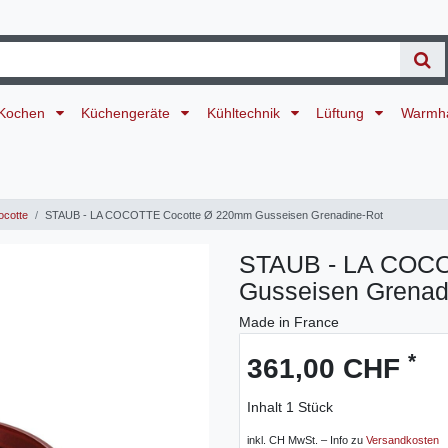
Kochen
Küchengeräte
Kühltechnik
Lüftung
Warmh
cotte
STAUB - LA COCOTTE Cocotte Ø 220mm Gusseisen Grenadine-Rot
STAUB - LA COCO
Gusseisen Grenad
Made in France
*
361,00 CHF
Inhalt
1
Stück
inkl. CH MwSt. – Info zu
Versandkosten