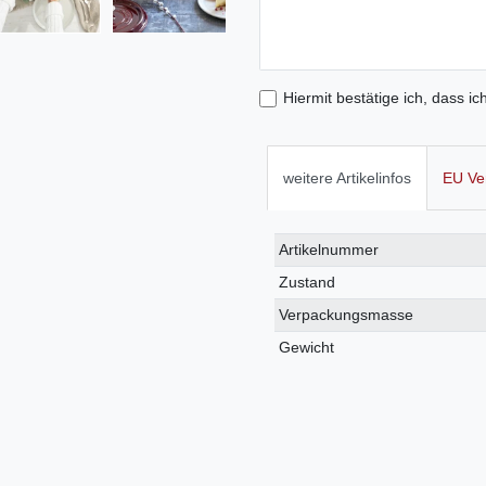
Hiermit bestätige ich, dass ic
weitere Artikelinfos
EU Ve
Technisches
Wert
Artikelnummer
Merkmal
Zustand
Verpackungsmasse
Gewicht