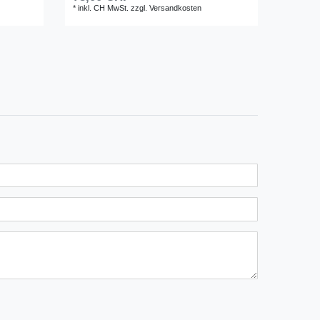
*
inkl. CH MwSt.
zzgl.
Versandkosten
*
inkl. C