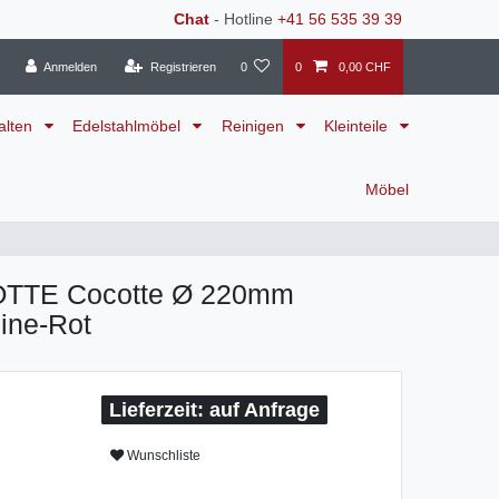
Chat
- Hotline
+41 56 535 39 39
Anmelden
Registrieren
0
0
0,00 CHF
alten
Edelstahlmöbel
Reinigen
Kleinteile
Möbel
TTE Cocotte Ø 220mm
ine-Rot
auf Anfrage
Wunschliste