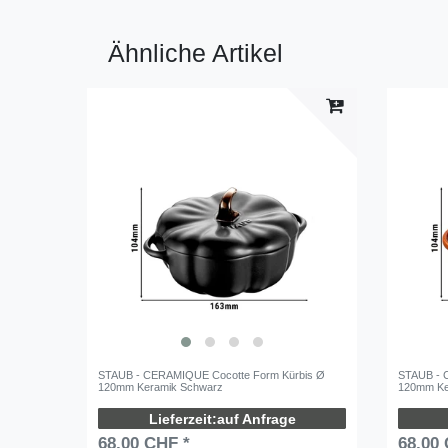
Ähnliche Artikel
STAUB - CERAMIQUE Cocotte Form Kürbis Ø
STAUB - 
120mm Keramik Schwarz
120mm Ke
auf Anfrage
68,00 CHF *
68,00