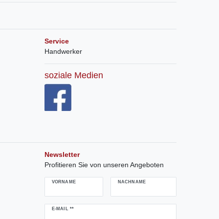
Service
Handwerker
soziale Medien
Newsletter
Profitieren Sie von unseren Angeboten
VORNAME
NACHNAME
Newsletter
E-MAIL **
Honig