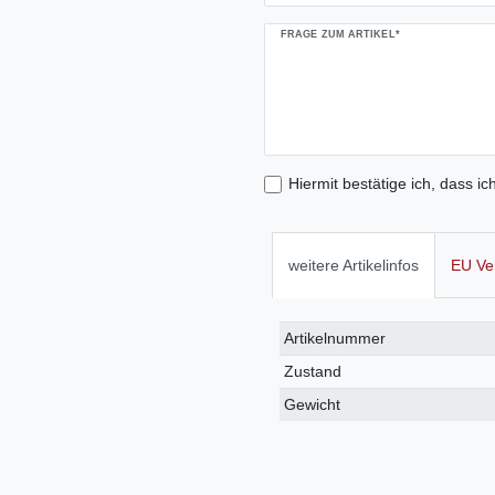
FRAGE ZUM ARTIKEL*
Hiermit bestätige ich, dass ic
weitere Artikelinfos
EU Ve
Technisches
Wert
Artikelnummer
Merkmal
Zustand
Gewicht