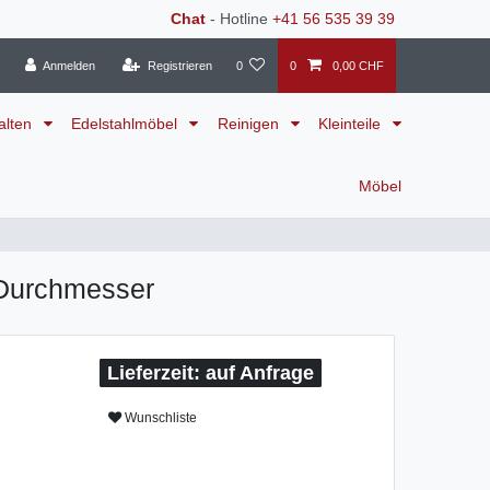
Chat
- Hotline
+41 56 535 39 39
Anmelden
Registrieren
0
0
0,00 CHF
alten
Edelstahlmöbel
Reinigen
Kleinteile
Möbel
Durchmesser
auf Anfrage
Wunschliste