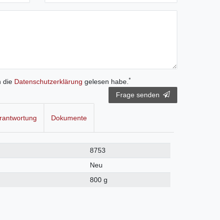
*
h die
Daten­schutz­erklärung
gelesen habe.
Frage senden
rantwortung
Dokumente
8753
Neu
800 g