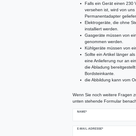
Falls ein Gerät einen 230
versehen ist, wird von un
Permanentadapter geliefer
Elektrogeräte, die ohne 
installiert werden.
Gasgeräte müssen von ein
genommen werden.
Kühlgeräte müssen von ei
Sollte ein Artikel länger 
eine Anlieferung nur an e
die Abladung bereitgestell
Bordsteinkante.
die Abbildung kann vom Or
Ceres::Template.mailFormHoneypo
Wenn Sie noch weitere Fragen zu
unten stehende Formular benach
NAME*
E-MAIL-ADRESSE*