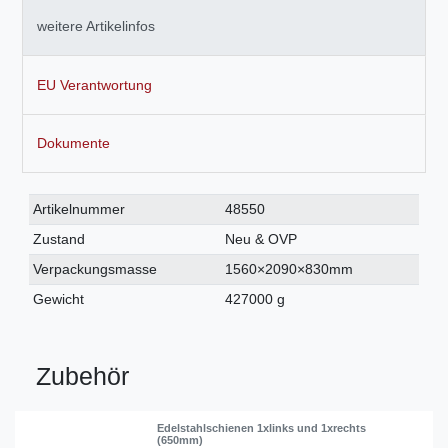
weitere Artikelinfos
EU Verantwortung
Dokumente
Technisches
Wert
Artikelnummer
48550
Merkmal
Zustand
Neu & OVP
Verpackungsmasse
1560×2090×830mm
Gewicht
427000 g
Zubehör
Edelstahlschienen 1xlinks und 1xrechts
(650mm)