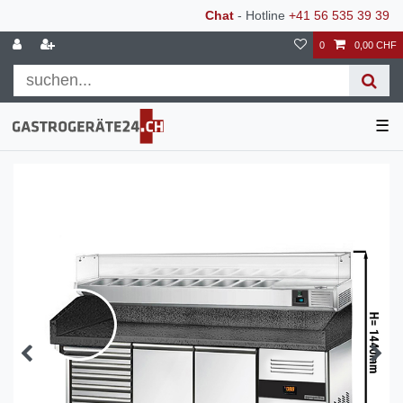
Chat
- Hotline
+41 56 535 39 39
0
0,00 CHF
☰