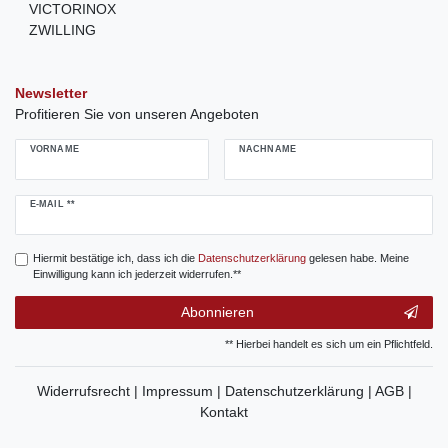
VICTORINOX
ZWILLING
Newsletter
Profitieren Sie von unseren Angeboten
VORNAME
NACHNAME
Newsletter
E-MAIL **
Honig
Hiermit bestätige ich, dass ich die
Daten­schutz­erklärung
gelesen habe. Meine
Einwilligung kann ich jederzeit widerrufen.**
Abonnieren
** Hierbei handelt es sich um ein Pflichtfeld.
Widerrufsrecht |
Impressum |
Datenschutzerklärung |
AGB |
Kontakt