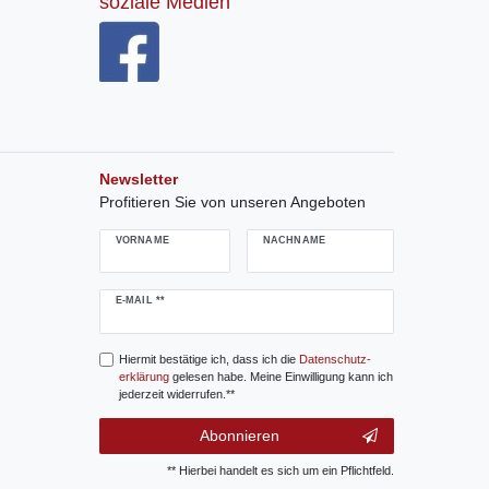
soziale Medien
Newsletter
Profitieren Sie von unseren Angeboten
VORNAME
NACHNAME
Newsletter
E-MAIL **
Honig
Hiermit bestätige ich, dass ich die
Daten­schutz­
erklärung
gelesen habe. Meine Einwilligung kann ich
jederzeit widerrufen.**
Abonnieren
** Hierbei handelt es sich um ein Pflichtfeld.