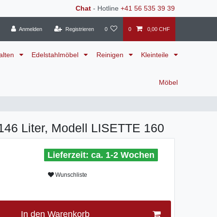
Chat
- Hotline
+41 56 535 39 39
Anmelden
Registrieren
0
0
0,00 CHF
alten
Edelstahlmöbel
Reinigen
Kleinteile
Möbel
146 Liter, Modell LISETTE 160
ca. 1-2 Wochen
Wunschliste
In den Warenkorb