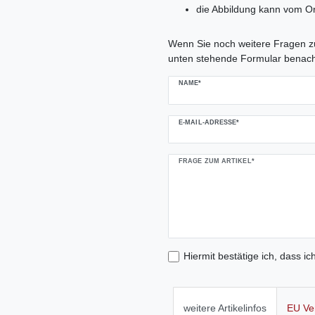
die Abbildung kann vom Or
Ceres::Template.mailFormHoneypo
Wenn Sie noch weitere Fragen zu
unten stehende Formular benach
NAME*
E-MAIL-ADRESSE*
FRAGE ZUM ARTIKEL*
Hiermit bestätige ich, dass ic
weitere Artikelinfos
EU Ve