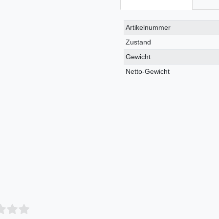
Technisches
Wert
Artikelnummer
Merkmal
Zustand
Gewicht
Netto-Gewicht