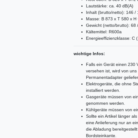
Lautstärke: ca. 40 dB(A)
Inhalt (brutto/netto): 146 /
Masse: B 873 x T 580 x 
Gewicht (netto/brutto): 68 
Kältemittel: R600a
Energieeffizienzklasse: C 
wichtige Infos:
Falls ein Gerät einen 230
versehen ist, wird von un
Permanentadapter geliefer
Elektrogeräte, die ohne 
installiert werden.
Gasgeräte müssen von ein
genommen werden.
Kühlgeräte müssen von ei
Sollte ein Artikel länger 
eine Anlieferung nur an e
die Abladung bereitgestell
Bordsteinkante.