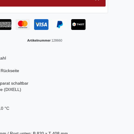
Artikelnummer
128660
tahl
r Rückseite
parat schaltbar
le (DIXELL)
10 °C
 mm / Rost unten: B 820 x T 408 mm