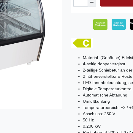
Material: (Gehäuse) Edels
4-seitig doppelverglast
2-teilige Schiebetür an de
2 höhenverstellbare Roste
LED-Innenbeleuchtung, se
Digitale Temperaturkontrol
Automatische Abtauung
Umluftkühlung
Temperaturbereich: +2 / +
Anschluss: 230 V
50 Hz
0,200 kW
Rost oben: B 820 x T 372