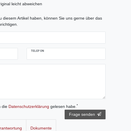
iginal leicht abweichen
tLabel
 diesem Artikel haben, können Sie uns gerne über das
richtigen.
TELEFON
*
h die
Daten­schutz­erklärung
gelesen habe.
Frage senden
rantwortung
Dokumente