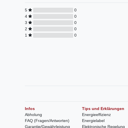
5
0
4
0
3
0
2
0
1
0
Infos
Tips und Erklärungen
Abholung
Energieeffizienz
FAQ (Fragen/Antworten)
Energielabel
Garantie/Gewährleistung
Elektronische Regelung