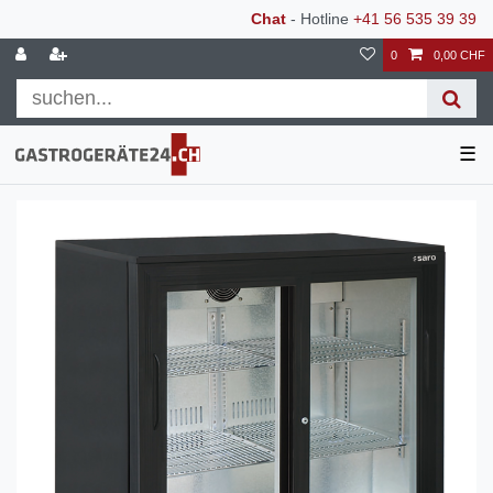
Chat
- Hotline
+41 56 535 39 39
0
0,00 CHF
☰