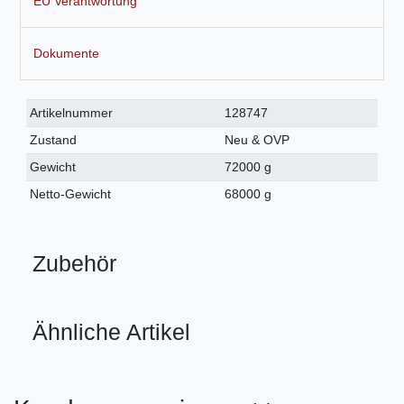
EU Verantwortung
Dokumente
Technisches
Wert
Artikelnummer
128747
Merkmal
Zustand
Neu & OVP
Gewicht
72000 g
Netto-Gewicht
68000 g
Zubehör
Ähnliche Artikel