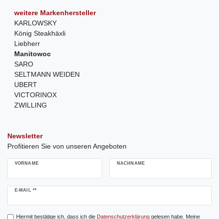
weitere Markenhersteller
KARLOWSKY
König Steakhäxli
Liebherr
Manitowoc
SARO
SELTMANN WEIDEN
UBERT
VICTORINOX
ZWILLING
Newsletter
Profitieren Sie von unseren Angeboten
VORNAME
NACHNAME
Newsletter
E-MAIL **
Honig
Hiermit bestätige ich, dass ich die
Daten­schutz­erklärung
gelesen habe. Meine