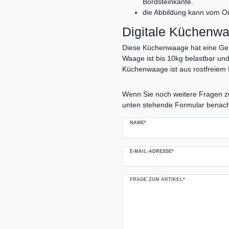
Bordsteinkante.
die Abbildung kann vom Or
Digitale Küchenwa
Diese Küchenwaage hat eine Gena
Waage ist bis 10kg belastbar un
Küchenwaage ist aus rostfreiem E
Ceres::Template.mailFormHoneypo
Wenn Sie noch weitere Fragen zu
unten stehende Formular benach
NAME*
E-MAIL-ADRESSE*
FRAGE ZUM ARTIKEL*