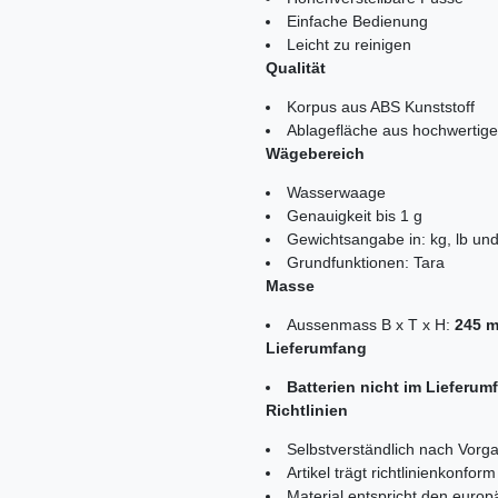
Einfache Bedienung
Leicht zu reinigen
Qualität
Korpus aus ABS Kunststoff
Ablagefläche aus hochwertige
Wägebereich
Wasserwaage
Genauigkeit bis 1 g
Gewichtsangabe in: kg, lb un
Grundfunktionen: Tara
Masse
Aussenmass B x T x H:
245 
Lieferumfang
Batterien nicht im Lieferum
Richtlinien
Selbstverständlich nach Vorga
Artikel trägt richtlinienkonf
Material entspricht den euro