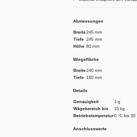
Abmessungen
Breite
245 mm
Tiefe
245 mm
Höhe
80 mm
Wiegefläche
Breite
240 mm
Tiefe
180 mm
Details
Genauigkeit
1 g
Wägebereich bis
10 kg
Betriebstemperatur
0 °C bis 30
Anschlusswerte