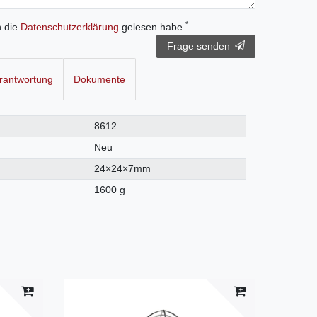
*
h die
Daten­schutz­erklärung
gelesen habe.
Frage senden
rantwortung
Dokumente
8612
Neu
24×24×7mm
1600 g