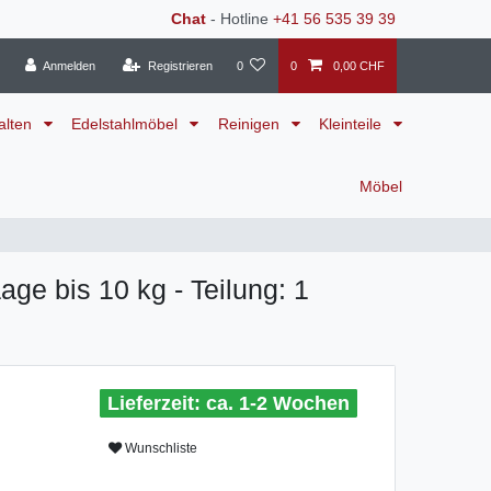
Chat
- Hotline
+41 56 535 39 39
Anmelden
Registrieren
0
0
0,00 CHF
alten
Edelstahlmöbel
Reinigen
Kleinteile
Möbel
ge bis 10 kg - Teilung: 1
ca. 1-2 Wochen
Wunschliste