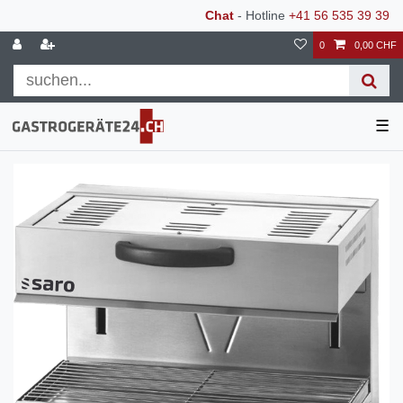
Chat
- Hotline
+41 56 535 39 39
0
0,00 CHF
☰