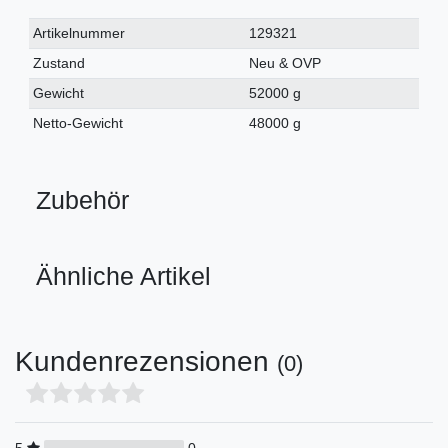
Technisches
Wert
Artikelnummer
129321
Merkmal
Zustand
Neu & OVP
Gewicht
52000 g
Netto-Gewicht
48000 g
Zubehör
Ähnliche Artikel
Kundenrezensionen
(0)
5
0