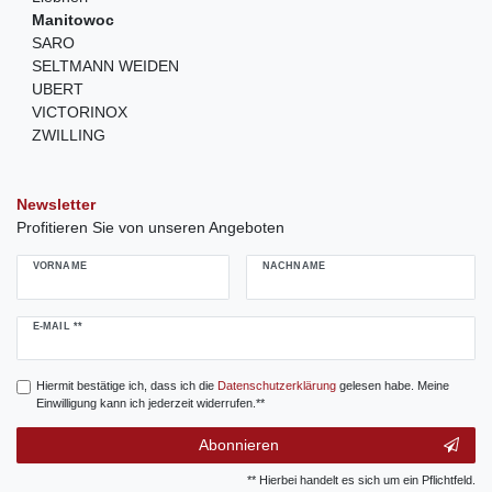
Manitowoc
SARO
SELTMANN WEIDEN
UBERT
VICTORINOX
ZWILLING
Newsletter
Profitieren Sie von unseren Angeboten
VORNAME
NACHNAME
Newsletter
E-MAIL **
Honig
Hiermit bestätige ich, dass ich die
Daten­schutz­erklärung
gelesen habe. Meine
Einwilligung kann ich jederzeit widerrufen.**
Abonnieren
** Hierbei handelt es sich um ein Pflichtfeld.