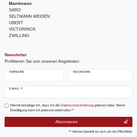
Manitowoc
SARO
SELTMANN WEIDEN
UBERT
VICTORINOX
ZWILLING
Newsletter
Profitieren Sie von unseren Angeboten
VORNAME
NACHNAME
Newsletter
E-MAIL **
Honig
Hiermit bestätige ich, dass ich die
Daten­schutz­erklärung
gelesen habe. Meine
Einwilligung kann ich jederzeit widerrufen.**
Abonnieren
** Hierbei handelt es sich um ein Pflichtfeld.