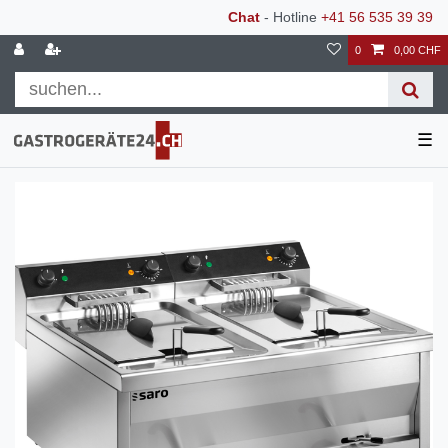
Chat
- Hotline
+41 56 535 39 39
0
0,00 CHF
☰