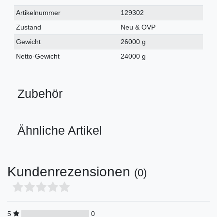
Technisches
Wert
Artikelnummer
129302
Merkmal
Zustand
Neu & OVP
Gewicht
26000 g
Netto-Gewicht
24000 g
Zubehör
Ähnliche Artikel
Kundenrezensionen
(0)
5
0