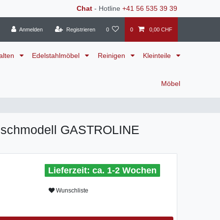
Chat
- Hotline
+41 56 535 39 39
Anmelden
Registrieren
0
0
0,00 CHF
alten
Edelstahlmöbel
Reinigen
Kleinteile
Möbel
Tischmodell GASTROLINE
ca. 1-2 Wochen
Wunschliste