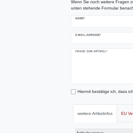
Wenn Sie noch weitere Fragen zu
unten stehende Formular benach
NAME*
E-MAIL-ADRESSE*
FRAGE ZUM ARTIKEL*
Hiermit bestätige ich, dass ic
weitere Artikelinfos
EU Ve
Technisches
Wert
Artikelnummer