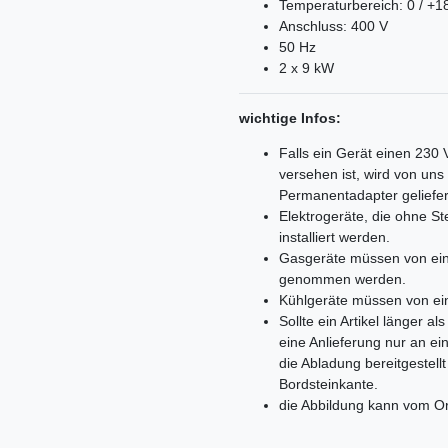
Temperaturbereich: 0 / +1
Anschluss: 400 V
50 Hz
2 x 9 kW
wichtige Infos:
Falls ein Gerät einen 230
versehen ist, wird von un
Permanentadapter geliefer
Elektrogeräte, die ohne 
installiert werden.
Gasgeräte müssen von ein
genommen werden.
Kühlgeräte müssen von ei
Sollte ein Artikel länger 
eine Anlieferung nur an e
die Abladung bereitgestell
Bordsteinkante.
die Abbildung kann vom Or
Ceres::Template.mailFormHoneypo