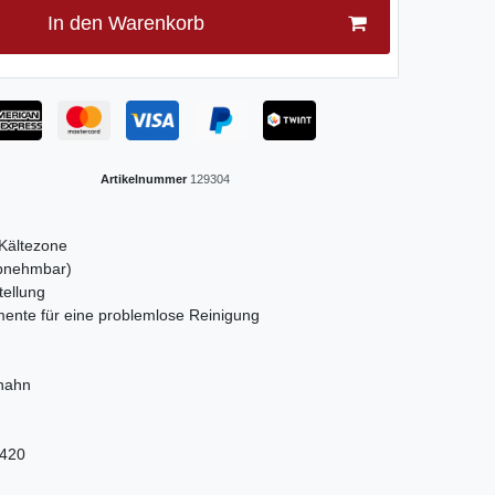
In den Warenkorb
Artikelnummer
129304
Kältezone
abnehmbar)
tellung
nte für eine problemlose Reinigung
hahn
 420