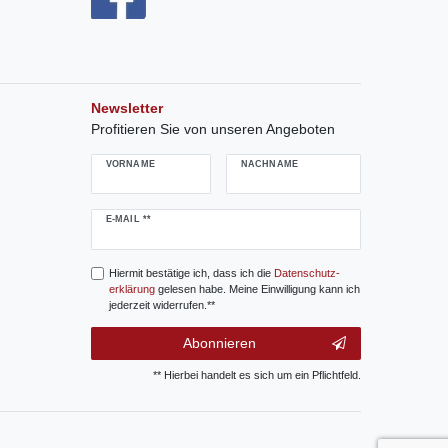
Newsletter
Profitieren Sie von unseren Angeboten
VORNAME
NACHNAME
Newsletter
E-MAIL **
Honig
Hiermit bestätige ich, dass ich die
Daten­schutz­
erklärung
gelesen habe. Meine Einwilligung kann ich
jederzeit widerrufen.**
Abonnieren
** Hierbei handelt es sich um ein Pflichtfeld.