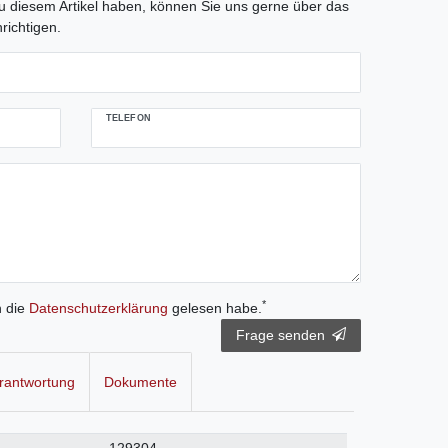
 diesem Artikel haben, können Sie uns gerne über das
richtigen.
TELEFON
*
h die
Daten­schutz­erklärung
gelesen habe.
Frage senden
rantwortung
Dokumente
129304