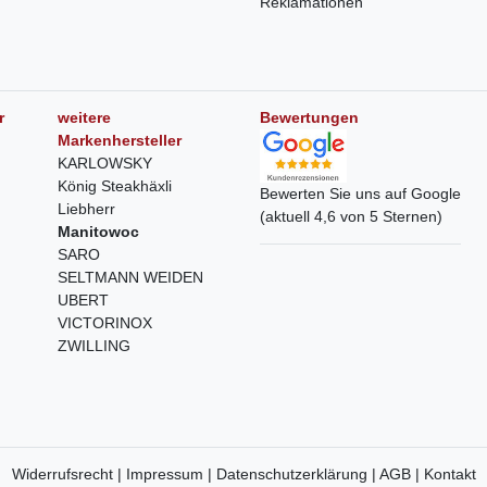
Reklamationen
r
weitere
Bewertungen
Markenhersteller
KARLOWSKY
König Steakhäxli
Bewerten Sie uns auf Google
Liebherr
(aktuell 4,6 von 5 Sternen)
Manitowoc
SARO
SELTMANN WEIDEN
UBERT
VICTORINOX
ZWILLING
Widerrufsrecht |
Impressum |
Datenschutzerklärung |
AGB |
Kontakt