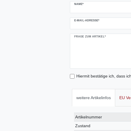
NAME*
E-MAIL-ADRESSE*
FRAGE ZUM ARTIKEL*
Hiermit bestätige ich, dass ic
weitere Artikelinfos
EU Ve
Technisches
Wert
Artikelnummer
Merkmal
Zustand