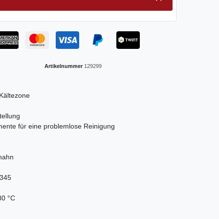
Artikelnummer
129299
Kältezone
tellung
nte für eine problemlose Reinigung
hahn
 345
80 °C