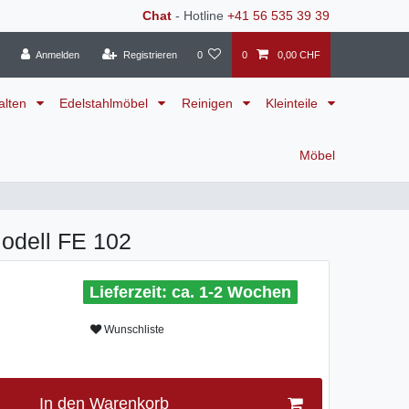
Chat
- Hotline
+41 56 535 39 39
Anmelden
Registrieren
0
0
0,00 CHF
alten
Edelstahlmöbel
Reinigen
Kleinteile
Möbel
odell FE 102
ca. 1-2 Wochen
Wunschliste
In den Warenkorb