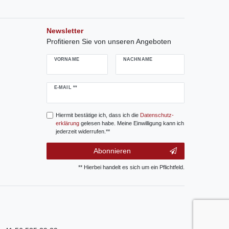
Newsletter
Profitieren Sie von unseren Angeboten
VORNAME
NACHNAME
Newsletter
E-MAIL **
Honig
Hiermit bestätige ich, dass ich die
Daten­schutz­
erklärung
gelesen habe. Meine Einwilligung kann ich
jederzeit widerrufen.**
Abonnieren
** Hierbei handelt es sich um ein Pflichtfeld.