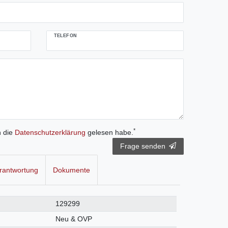
TELEFON
*
h die
Daten­schutz­erklärung
gelesen habe.
Frage senden
rantwortung
Dokumente
129299
Neu & OVP