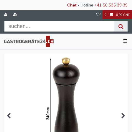
Chat
- Hotline
+41 56 535 39 39
0
0,00 CHF
☰