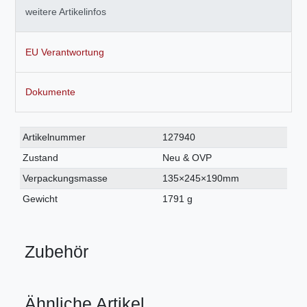
weitere Artikelinfos
EU Verantwortung
Dokumente
Technisches
Wert
Artikelnummer
127940
Merkmal
Zustand
Neu & OVP
Verpackungsmasse
135×245×190mm
Gewicht
1791 g
Zubehör
Ähnliche Artikel