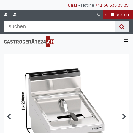
Chat
- Hotline
+41 56 535 39 39
0
0,00 CHF
☰