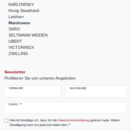
KARLOWSKY
König Steakhäxli
Liebherr
Manitowoc
SARO
SELTMANN WEIDEN
UBERT
VICTORINOX
ZWILLING
Newsletter
Profitieren Sie von unseren Angeboten
VORNAME
NACHNAME
Newsletter
E-MAIL **
Honig
Hiermit bestätige ich, dass ich die
Daten­schutz­erklärung
gelesen habe. Meine
Einwilligung kann ich jederzeit widerrufen.**