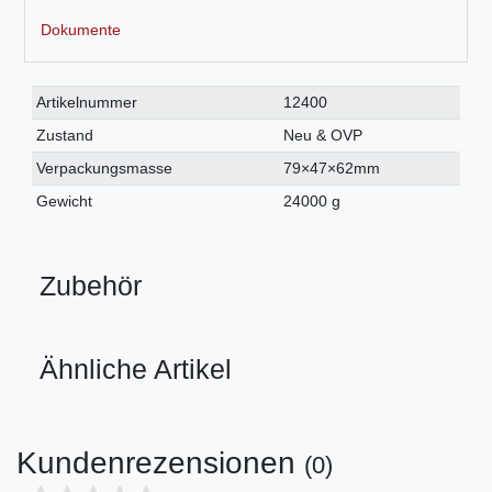
Dokumente
Technisches
Wert
Artikelnummer
12400
Merkmal
Zustand
Neu & OVP
Verpackungsmasse
79×47×62mm
Gewicht
24000 g
Zubehör
Ähnliche Artikel
Kundenrezensionen
(0)