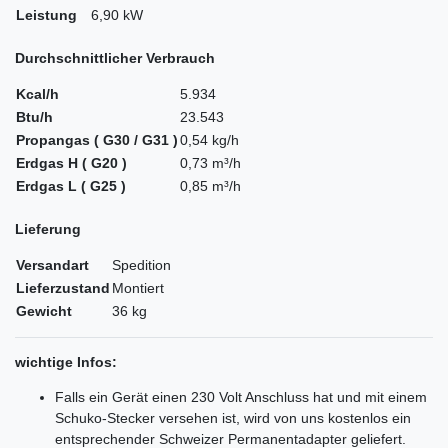
Leistung
6,90 kW
Durchschnittlicher Verbrauch
Kcal/h
5.934
Btu/h
23.543
Propangas ( G30 / G31 )
0,54 kg/h
Erdgas H ( G20 )
0,73 m³/h
Erdgas L ( G25 )
0,85 m³/h
Lieferung
Versandart
Spedition
Lieferzustand
Montiert
Gewicht
36 kg
wichtige Infos:
Falls ein Gerät einen 230 Volt Anschluss hat und mit einem
Schuko-Stecker versehen ist, wird von uns kostenlos ein
entsprechender Schweizer Permanentadapter geliefert.