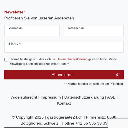
Newsletter
Profitieren Sie von unseren Angeboten
VORNAME
NACHNAME
Newsletter
E-MAIL **
Honig
Hiermit bestätige ich, dass ich die
Daten­schutz­erklärung
gelesen habe. Meine
Einwilligung kann ich jederzeit widerrufen.**
Abonnieren
** Hierbei handelt es sich um ein Pflichtfeld.
Widerrufsrecht |
Impressum |
Datenschutzerklärung |
AGB |
Kontakt
© Copyright 2026 | gastrogeraete24.ch | Firmensitz: 8598
Bottighofen, Schweiz | Hotline +41 56 535 39 39