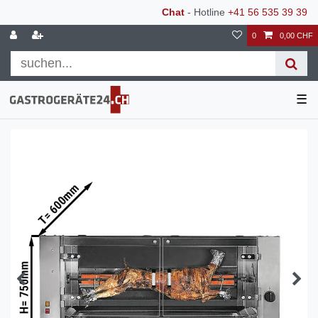
Chat
- Hotline
+41 56 535 39 39
0
0,00 CHF
☰