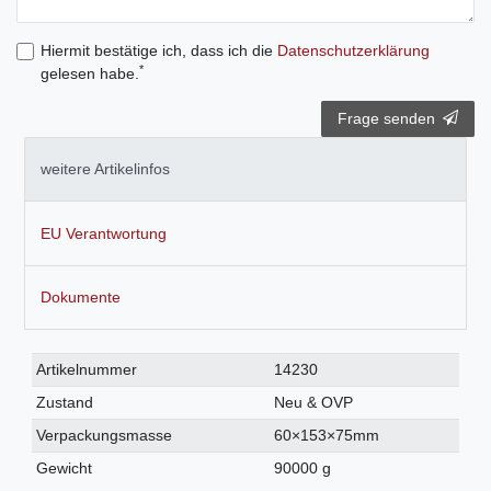
Hiermit bestätige ich, dass ich die
Daten­schutz­erklärung
*
gelesen habe.
Frage senden
weitere Artikelinfos
EU Verantwortung
Dokumente
Technisches
Wert
Artikelnummer
14230
Merkmal
Zustand
Neu & OVP
Verpackungsmasse
60×153×75mm
Gewicht
90000 g