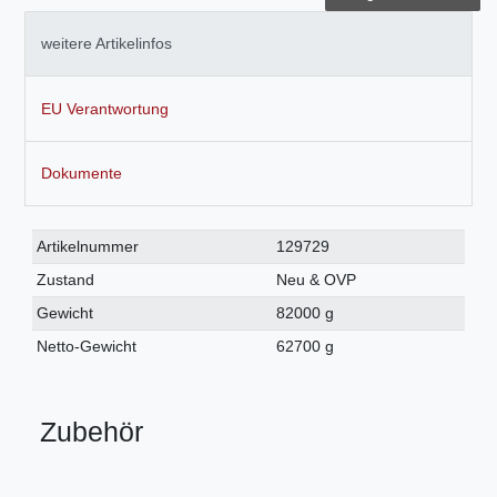
weitere Artikelinfos
EU Verantwortung
Dokumente
Technisches
Wert
Artikelnummer
129729
Merkmal
Zustand
Neu & OVP
Gewicht
82000 g
Netto-Gewicht
62700 g
Zubehör