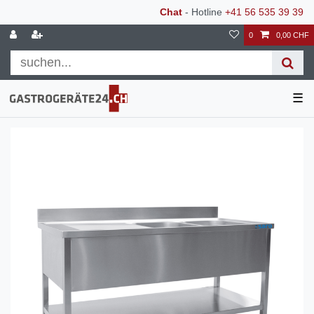
Chat
- Hotline
+41 56 535 39 39
0
0,00 CHF
☰