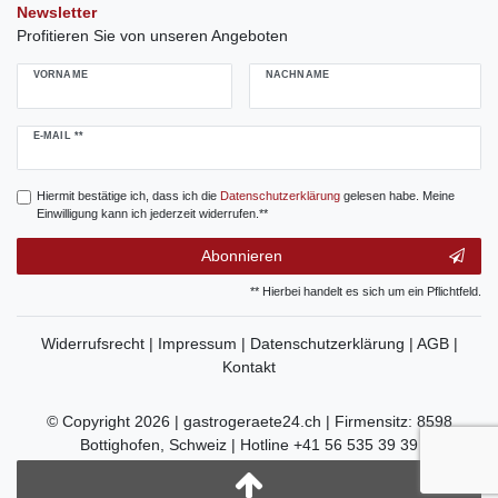
Newsletter
Profitieren Sie von unseren Angeboten
VORNAME
NACHNAME
Newsletter
E-MAIL **
Honig
Hiermit bestätige ich, dass ich die
Daten­schutz­erklärung
gelesen habe. Meine
Einwilligung kann ich jederzeit widerrufen.**
Abonnieren
** Hierbei handelt es sich um ein Pflichtfeld.
Widerrufsrecht |
Impressum |
Datenschutzerklärung |
AGB |
Kontakt
© Copyright 2026 | gastrogeraete24.ch | Firmensitz: 8598
Bottighofen, Schweiz | Hotline +41 56 535 39 39