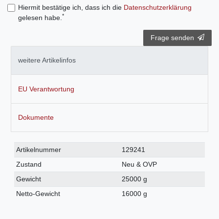
Hiermit bestätige ich, dass ich die
Daten­schutz­erklärung
*
gelesen habe.
Frage senden
weitere Artikelinfos
EU Verantwortung
Dokumente
Technisches
Wert
Artikelnummer
129241
Merkmal
Zustand
Neu & OVP
Gewicht
25000 g
Netto-Gewicht
16000 g