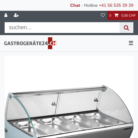
Chat
- Hotline
+41 56 535 39 39
0
0,00 CHF
☰