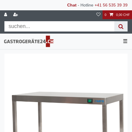
Chat
- Hotline
+41 56 535 39 39
0
0,00 CHF
☰