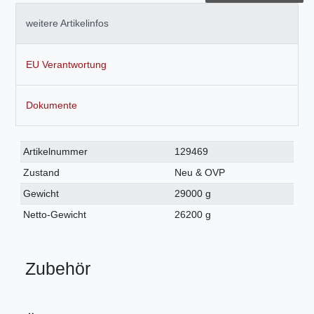
weitere Artikelinfos
EU Verantwortung
Dokumente
Technisches
Wert
Artikelnummer
129469
Merkmal
Zustand
Neu & OVP
Gewicht
29000 g
Netto-Gewicht
26200 g
Zubehör