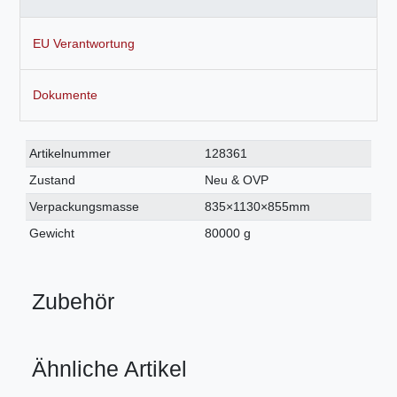
EU Verantwortung
Dokumente
Technisches
Wert
Artikelnummer
128361
Merkmal
Zustand
Neu & OVP
Verpackungsmasse
835×1130×855mm
Gewicht
80000 g
Zubehör
Ähnliche Artikel