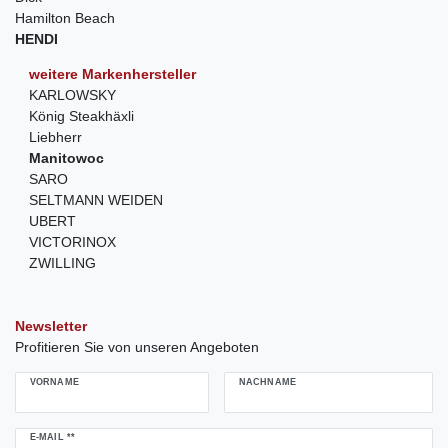
Hamilton Beach
HENDI
weitere Markenhersteller
KARLOWSKY
König Steakhäxli
Liebherr
Manitowoc
SARO
SELTMANN WEIDEN
UBERT
VICTORINOX
ZWILLING
Newsletter
Profitieren Sie von unseren Angeboten
VORNAME
NACHNAME
Newsletter
E-MAIL **