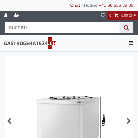
Chat
- Hotline
+41 56 535 39 39
0
0,00 CHF
☰