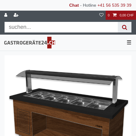
Chat
- Hotline
+41 56 535 39 39
0
0,00 CHF
☰