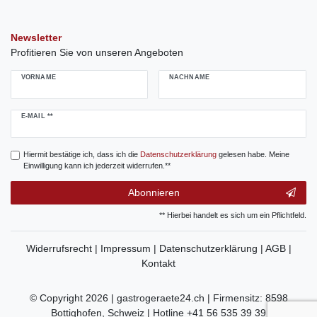
Newsletter
Profitieren Sie von unseren Angeboten
VORNAME
NACHNAME
Newsletter
E-MAIL **
Honig
Hiermit bestätige ich, dass ich die
Daten­schutz­erklärung
gelesen habe. Meine
Einwilligung kann ich jederzeit widerrufen.**
Abonnieren
** Hierbei handelt es sich um ein Pflichtfeld.
Widerrufsrecht |
Impressum |
Datenschutzerklärung |
AGB |
Kontakt
© Copyright 2026 | gastrogeraete24.ch | Firmensitz: 8598
Bottighofen, Schweiz | Hotline +41 56 535 39 39