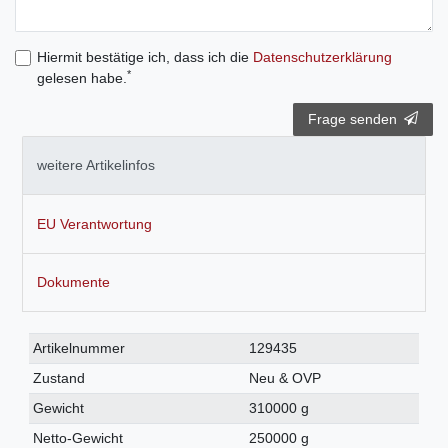
Hiermit bestätige ich, dass ich die
Daten­schutz­erklärung
*
gelesen habe.
Frage senden
weitere Artikelinfos
EU Verantwortung
Dokumente
Technisches
Wert
Artikelnummer
129435
Merkmal
Zustand
Neu & OVP
Gewicht
310000 g
Netto-Gewicht
250000 g