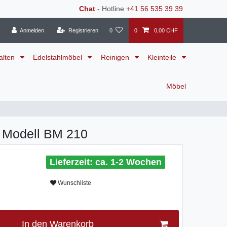
Chat
- Hotline
+41 56 535 39 39
Anmelden
Registrieren
0
0
0,00 CHF
alten
Edelstahlmöbel
Reinigen
Kleinteile
Möbel
 Modell BM 210
ca. 1-2 Wochen
Wunschliste
In den Warenkorb