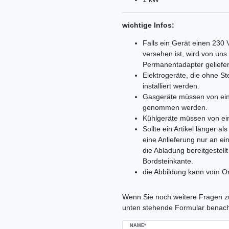
wichtige Infos:
Falls ein Gerät einen 230
versehen ist, wird von un
Permanentadapter geliefer
Elektrogeräte, die ohne 
installiert werden.
Gasgeräte müssen von ein
genommen werden.
Kühlgeräte müssen von ei
Sollte ein Artikel länger 
eine Anlieferung nur an e
die Abladung bereitgestell
Bordsteinkante.
die Abbildung kann vom Or
Ceres::Template.mailFormHoneypo
Wenn Sie noch weitere Fragen zu
unten stehende Formular benach
NAME*