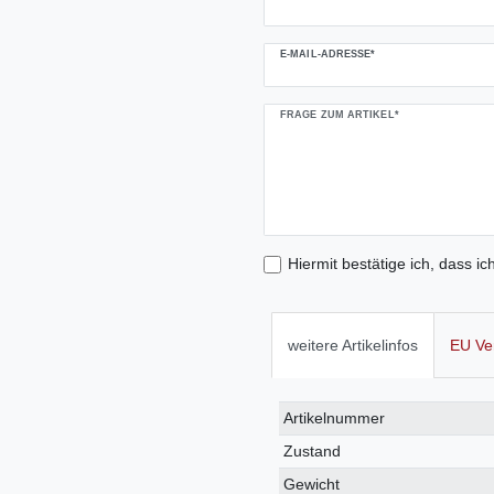
E-MAIL-ADRESSE*
FRAGE ZUM ARTIKEL*
Hiermit bestätige ich, dass ic
weitere Artikelinfos
EU Ve
Technisches
Wert
Artikelnummer
Merkmal
Zustand
Gewicht