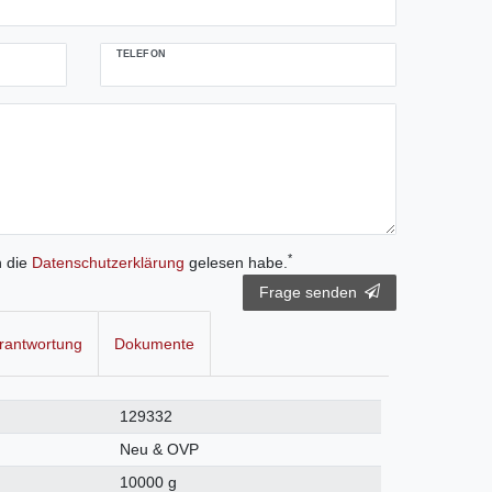
TELEFON
*
h die
Daten­schutz­erklärung
gelesen habe.
Frage senden
rantwortung
Dokumente
129332
Neu & OVP
10000 g