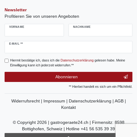
Newsletter
Profitieren Sie von unseren Angeboten
VORNAME
NACHNAME
Newsletter
E-MAIL **
Honig
Hiermit bestätige ich, dass ich die
Daten­schutz­erklärung
gelesen habe. Meine
Einwilligung kann ich jederzeit widerrufen.**
Abonnieren
** Hierbei handelt es sich um ein Pflichtfeld.
Widerrufsrecht |
Impressum |
Datenschutzerklärung |
AGB |
Kontakt
© Copyright 2026 | gastrogeraete24.ch | Firmensitz: 8598
Bottighofen, Schweiz | Hotline +41 56 535 39 39