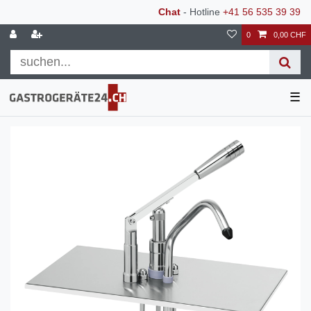
Chat
- Hotline
+41 56 535 39 39
0
0,00 CHF
☰