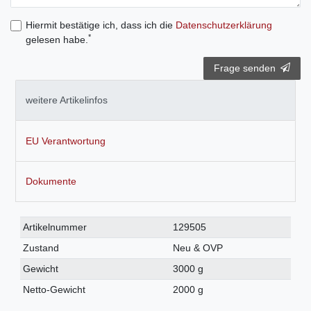
Hiermit bestätige ich, dass ich die
Daten­schutz­erklärung
*
gelesen habe.
Frage senden
weitere Artikelinfos
EU Verantwortung
Dokumente
Technisches
Wert
Artikelnummer
129505
Merkmal
Zustand
Neu & OVP
Gewicht
3000 g
Netto-Gewicht
2000 g