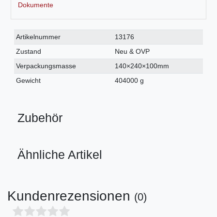
Dokumente
Technisches
Wert
Artikelnummer
13176
Merkmal
Zustand
Neu & OVP
Verpackungsmasse
140×240×100mm
Gewicht
404000 g
Zubehör
Ähnliche Artikel
Kundenrezensionen
(0)