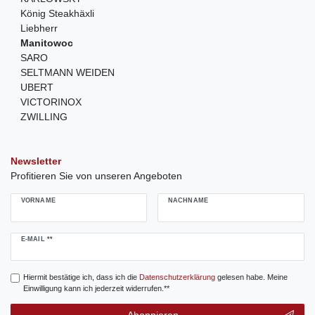
König Steakhäxli
Liebherr
Manitowoc
SARO
SELTMANN WEIDEN
UBERT
VICTORINOX
ZWILLING
Newsletter
Profitieren Sie von unseren Angeboten
VORNAME
NACHNAME
Newsletter
E-MAIL **
Honig
Hiermit bestätige ich, dass ich die
Daten­schutz­erklärung
gelesen habe. Meine
Einwilligung kann ich jederzeit widerrufen.**
Abonnieren