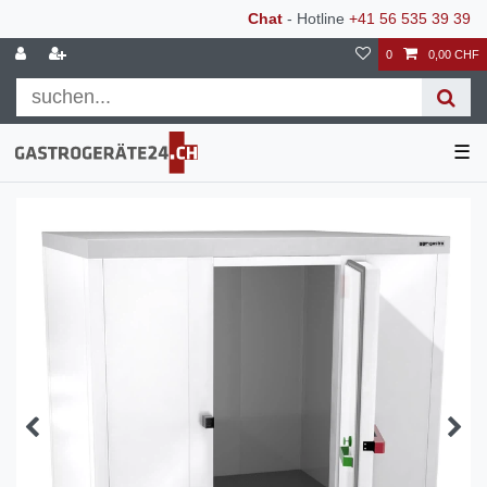
Chat
- Hotline
+41 56 535 39 39
0
0,00 CHF
☰