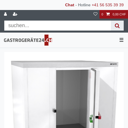
Chat
- Hotline
+41 56 535 39 39
0
0,00 CHF
☰