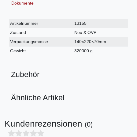
Dokumente
Technisches
Wert
Artikelnummer
13155
Merkmal
Zustand
Neu & OVP
Verpackungsmasse
140×220×70mm
Gewicht
320000 g
Zubehör
Ähnliche Artikel
Kundenrezensionen
(0)