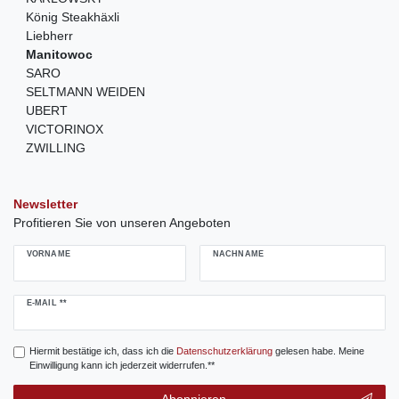
König Steakhäxli
Liebherr
Manitowoc
SARO
SELTMANN WEIDEN
UBERT
VICTORINOX
ZWILLING
Newsletter
Profitieren Sie von unseren Angeboten
VORNAME
NACHNAME
Newsletter
E-MAIL **
Honig
Hiermit bestätige ich, dass ich die
Daten­schutz­erklärung
gelesen habe. Meine
Einwilligung kann ich jederzeit widerrufen.**
Abonnieren