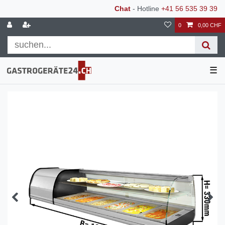
Chat
- Hotline
+41 56 535 39 39
0
0,00 CHF
☰