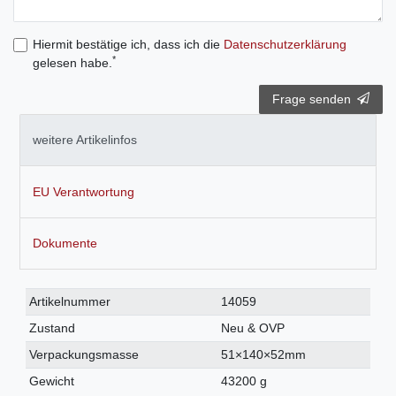
Hiermit bestätige ich, dass ich die
Daten­schutz­erklärung
*
gelesen habe.
Frage senden
weitere Artikelinfos
EU Verantwortung
Dokumente
Technisches
Wert
Artikelnummer
14059
Merkmal
Zustand
Neu & OVP
Verpackungsmasse
51×140×52mm
Gewicht
43200 g