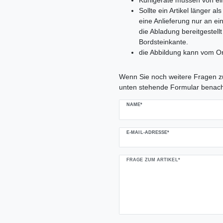
Kühlgeräte müssen von ei
Sollte ein Artikel länger 
eine Anlieferung nur an e
die Abladung bereitgestell
Bordsteinkante.
die Abbildung kann vom Or
Ceres::Template.mailFormHoneypo
Wenn Sie noch weitere Fragen zu
unten stehende Formular benach
NAME*
E-MAIL-ADRESSE*
FRAGE ZUM ARTIKEL*