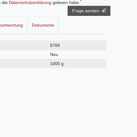
*
h die
Daten­schutz­erklärung
gelesen habe.
Frage senden
rantwortung
Dokumente
8766
Neu
1000 g