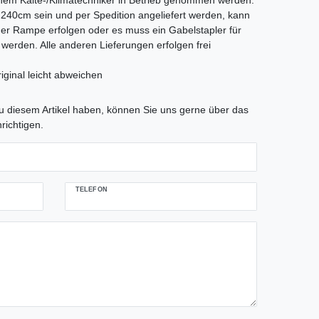
nem Kälte-/Klimatechniker in Betrieb genommen werden.
als 240cm sein und per Spedition angeliefert werden, kann
iner Rampe erfolgen oder es muss ein Gabelstapler für
t werden. Alle anderen Lieferungen erfolgen frei
iginal leicht abweichen
tLabel
 diesem Artikel haben, können Sie uns gerne über das
richtigen.
TELEFON