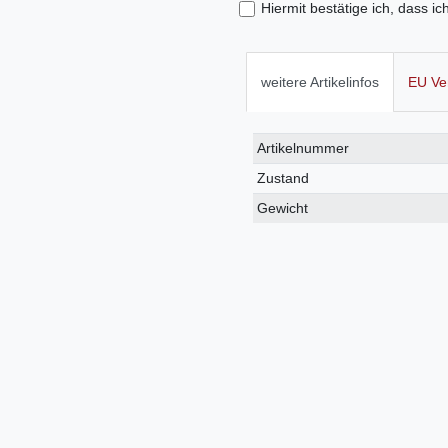
Hiermit bestätige ich, dass ic
weitere Artikelinfos
EU Ve
Technisches
Wert
Artikelnummer
Merkmal
Zustand
Gewicht