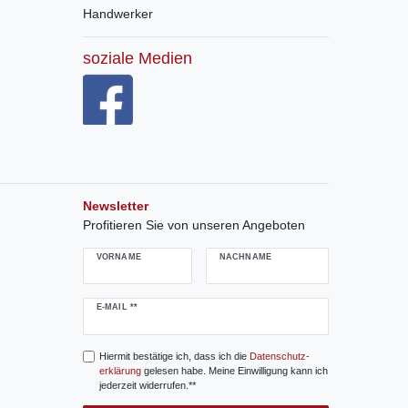
Handwerker
soziale Medien
Newsletter
Profitieren Sie von unseren Angeboten
VORNAME
NACHNAME
Newsletter
E-MAIL **
Honig
Hiermit bestätige ich, dass ich die
Daten­schutz­
erklärung
gelesen habe. Meine Einwilligung kann ich
jederzeit widerrufen.**