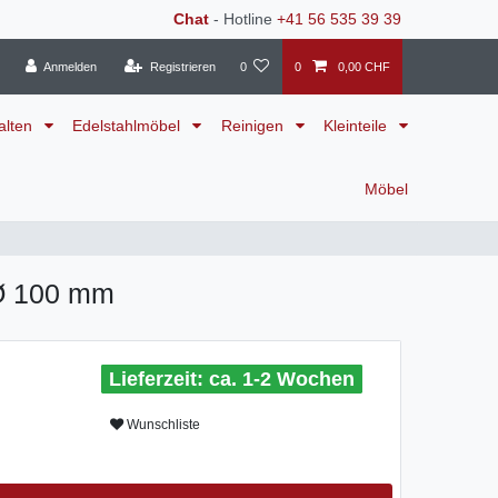
Chat
- Hotline
+41 56 535 39 39
Anmelden
Registrieren
0
0
0,00 CHF
alten
Edelstahlmöbel
Reinigen
Kleinteile
Möbel
 Ø 100 mm
ca. 1-2 Wochen
Wunschliste