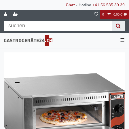
Chat
- Hotline
+41 56 535 39 39
0
0,00 CHF
☰