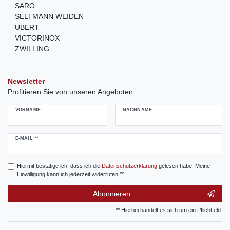
SARO
SELTMANN WEIDEN
UBERT
VICTORINOX
ZWILLING
Newsletter
Profitieren Sie von unseren Angeboten
VORNAME
NACHNAME
Newsletter
E-MAIL **
Honig
Hiermit bestätige ich, dass ich die
Daten­schutz­erklärung
gelesen habe. Meine
Einwilligung kann ich jederzeit widerrufen.**
Abonnieren
** Hierbei handelt es sich um ein Pflichtfeld.