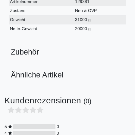
Technisches
Wert
Artikelnummer
129381
Merkmal
Zustand
Neu & OVP
Gewicht
31000 g
Netto-Gewicht
20000 g
Zubehör
Ähnliche Artikel
Kundenrezensionen
(0)
5
0
4
0