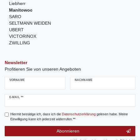
Liebherr
Manitowoc
SARO
SELTMANN WEIDEN
UBERT
VICTORINOX
ZWILLING
Newsletter
Profitieren Sie von unseren Angeboten
VORNAME
NACHNAME
Newsletter
E-MAIL **
Honig
Hiermit bestätige ich, dass ich die
Daten­schutz­erklärung
gelesen habe. Meine
Einwilligung kann ich jederzeit widerrufen.**
Abonnieren