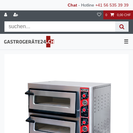
Chat
- Hotline
+41 56 535 39 39
0
0,00 CHF
☰