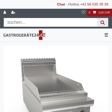
Chat
- Hotline
+41 56 535 39 39
0
0,00 CHF
☰