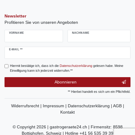
Newsletter
Profitieren Sie von unseren Angeboten
VORNAME
NACHNAME
Newsletter
E-MAIL **
Honig
Hiermit bestätige ich, dass ich die
Daten­schutz­erklärung
gelesen habe. Meine
Einwilligung kann ich jederzeit widerrufen.**
Abonnieren
** Hierbei handelt es sich um ein Pflichtfeld.
Widerrufsrecht |
Impressum |
Datenschutzerklärung |
AGB |
Kontakt
© Copyright 2026 | gastrogeraete24.ch | Firmensitz: 8598
Bottighofen, Schweiz | Hotline +41 56 535 39 39