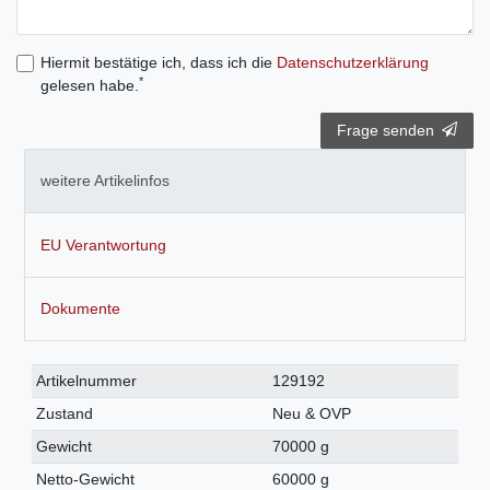
Hiermit bestätige ich, dass ich die
Daten­schutz­erklärung
*
gelesen habe.
Frage senden
weitere Artikelinfos
EU Verantwortung
Dokumente
Technisches
Wert
Artikelnummer
129192
Merkmal
Zustand
Neu & OVP
Gewicht
70000 g
Netto-Gewicht
60000 g