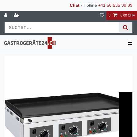
Chat
- Hotline
+41 56 535 39 39
0
0,00 CHF
☰