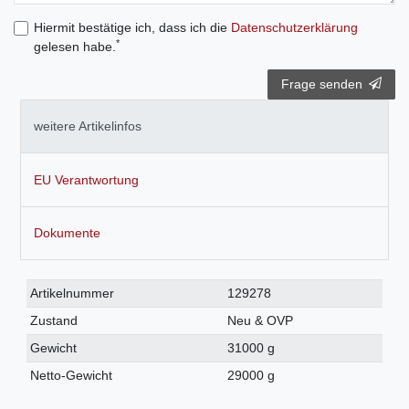
Hiermit bestätige ich, dass ich die
Daten­schutz­erklärung
*
gelesen habe.
Frage senden
weitere Artikelinfos
EU Verantwortung
Dokumente
Technisches
Wert
Artikelnummer
129278
Merkmal
Zustand
Neu & OVP
Gewicht
31000 g
Netto-Gewicht
29000 g