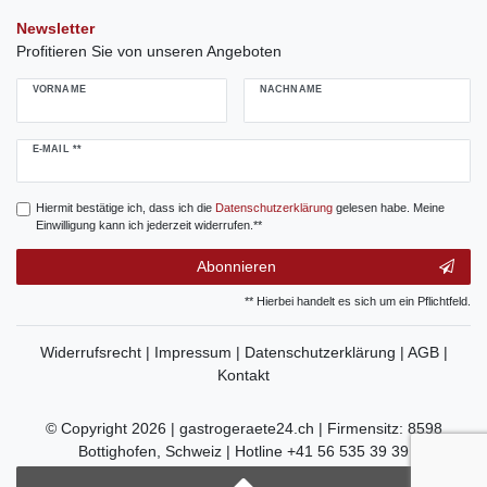
Newsletter
Profitieren Sie von unseren Angeboten
VORNAME
NACHNAME
Newsletter
E-MAIL **
Honig
Hiermit bestätige ich, dass ich die
Daten­schutz­erklärung
gelesen habe. Meine
Einwilligung kann ich jederzeit widerrufen.**
Abonnieren
** Hierbei handelt es sich um ein Pflichtfeld.
Widerrufsrecht |
Impressum |
Datenschutzerklärung |
AGB |
Kontakt
© Copyright 2026 | gastrogeraete24.ch | Firmensitz: 8598
Bottighofen, Schweiz | Hotline +41 56 535 39 39