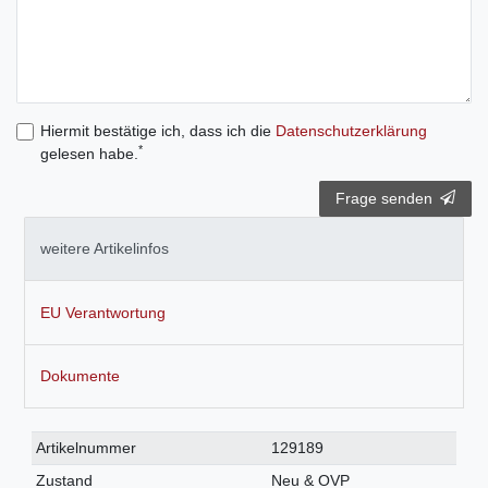
Hiermit bestätige ich, dass ich die
Daten­schutz­erklärung
*
gelesen habe.
Frage senden
weitere Artikelinfos
EU Verantwortung
Dokumente
Technisches
Wert
Artikelnummer
129189
Merkmal
Zustand
Neu & OVP