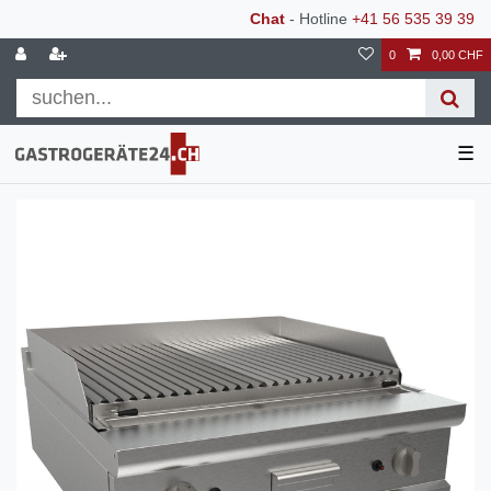
Chat
- Hotline
+41 56 535 39 39
0
0,00 CHF
☰