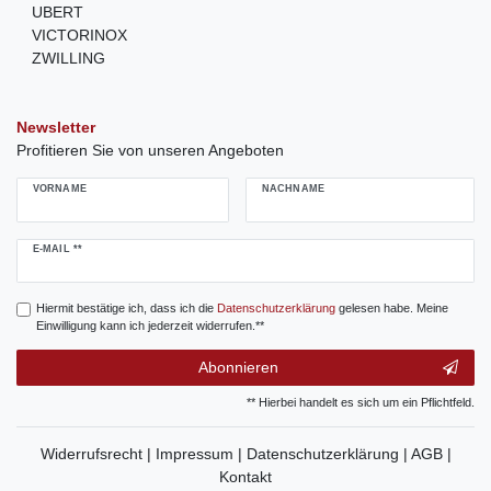
UBERT
VICTORINOX
ZWILLING
Newsletter
Profitieren Sie von unseren Angeboten
VORNAME
NACHNAME
Newsletter
E-MAIL **
Honig
Hiermit bestätige ich, dass ich die
Daten­schutz­erklärung
gelesen habe. Meine
Einwilligung kann ich jederzeit widerrufen.**
Abonnieren
** Hierbei handelt es sich um ein Pflichtfeld.
Widerrufsrecht |
Impressum |
Datenschutzerklärung |
AGB |
Kontakt