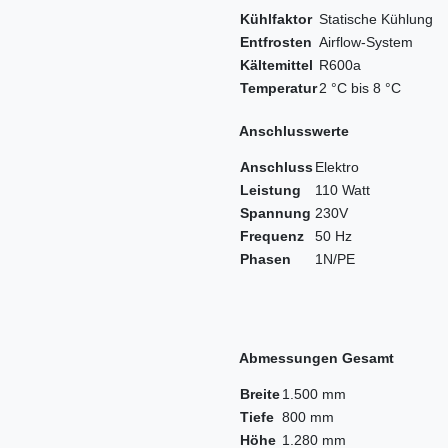
Kühlfaktor
Statische Kühlung
Entfrosten
Airflow-System
Kältemittel
R600a
Temperatur
2 °C bis 8 °C
Anschlusswerte
Anschluss
Elektro
Leistung
110 Watt
Spannung
230V
Frequenz
50 Hz
Phasen
1N/PE
Abmessungen Gesamt
Breite
1.500 mm
Tiefe
800 mm
Höhe
1.280 mm