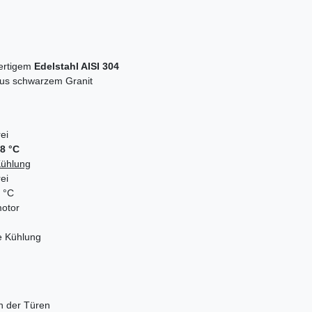
ertigem
Edelstahl AISI 304
 aus schwarzem Granit
ei
 8 °C
Kühlung
ei
8 °C
motor
e Kühlung
n der Türen