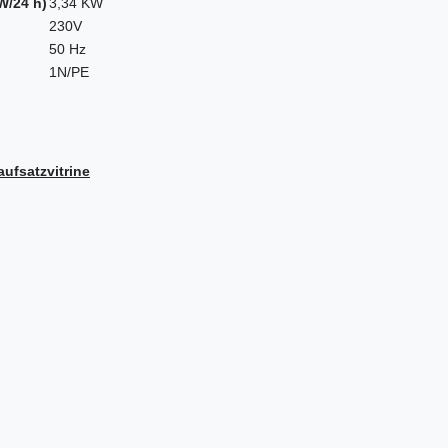
W/24 h)
3,34 KW
230V
50 Hz
1N/PE
ufsatzvitrine