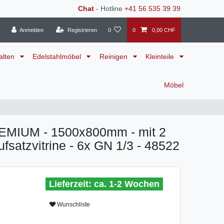
Chat
- Hotline
+41 56 535 39 39
Anmelden
Registrieren
0
0
0,00 CHF
alten
Edelstahlmöbel
Reinigen
Kleinteile
Möbel
REMIUM - 1500x800mm - mit 2
ufsatzvitrine - 6x GN 1/3 - 48522
ca. 1-2 Wochen
Wunschliste