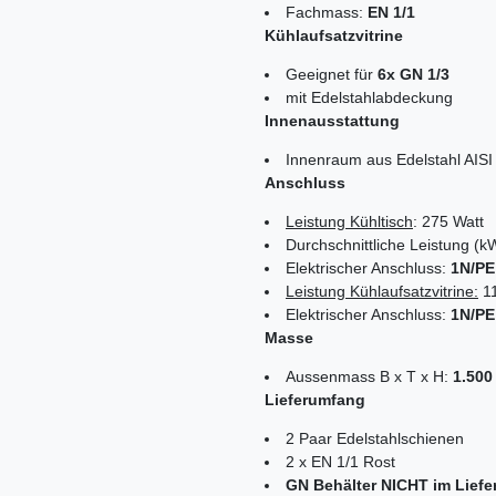
Fachmass:
EN 1/1
Kühlaufsatzvitrine
Geeignet für
6x GN 1/3
mit Edelstahlabdeckung
Innenausstattung
Innenraum aus Edelstahl AISI
Anschluss
Leistung Kühltisch
: 275 Watt
Durchschnittliche Leistung (k
Elektrischer Anschluss:
1N/PE 
Leistung Kühlaufsatzvitrine:
11
Elektrischer Anschluss:
1N/PE 
Masse
Aussenmass B x T x H:
1.500
Lieferumfang
2 Paar Edelstahlschienen
2 x EN 1/1 Rost
GN Behälter NICHT im Liefe