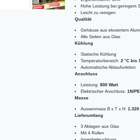
Hohe Leistung bei geringem S
Leicht zu reinigen
Qualität
Gehäuse aus eloxiertem Alum
Alle Seiten aus Glas
Kühlung
Statische Kühlung
Temperaturbereich:
2 °C bis 
Automatische Abtaufunktion
Anschluss
Leistung:
800 Watt
Elektrischer Anschluss:
1N/PE 
Masse
Aussenmass B x T x H:
1.320
Lieferumfang
3 Ablagen aus Glas
Mit 4 Rollen
Innenbeleuchtung