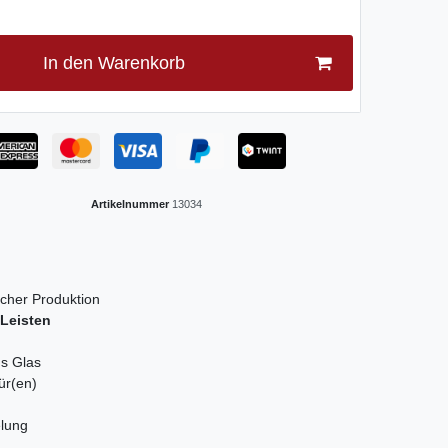
In den Warenkorb
Artikelnummer
13034
scher Produktion
Leisten
us Glas
ür(en)
elung