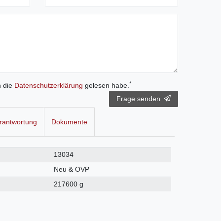
*
h die
Daten­schutz­erklärung
gelesen habe.
Frage senden
rantwortung
Dokumente
13034
Neu & OVP
217600 g