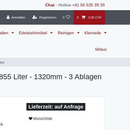
Chat
- Hotline
+41 56 535 39 39
Anmelden
Registrieren
0
0
0,00 CHF
alten
Edelstahlmöbel
Reinigen
Kleinteile
Möbel
lber
 855 Liter - 1320mm - 3 Ablagen
auf Anfrage
Wunschliste
ck