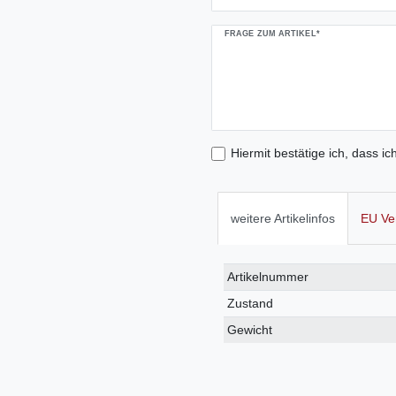
FRAGE ZUM ARTIKEL*
Hiermit bestätige ich, dass ic
weitere Artikelinfos
EU Ve
Technisches
Wert
Artikelnummer
Merkmal
Zustand
Gewicht