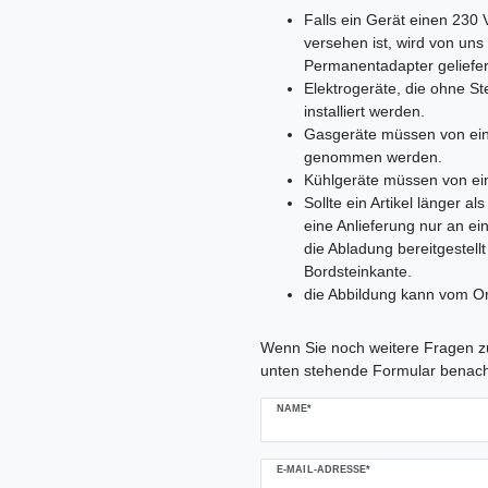
Falls ein Gerät einen 230
versehen ist, wird von un
Permanentadapter geliefer
Elektrogeräte, die ohne 
installiert werden.
Gasgeräte müssen von ein
genommen werden.
Kühlgeräte müssen von ei
Sollte ein Artikel länger 
eine Anlieferung nur an e
die Abladung bereitgestell
Bordsteinkante.
die Abbildung kann vom Or
Ceres::Template.mailFormHoneypo
Wenn Sie noch weitere Fragen zu
unten stehende Formular benach
NAME*
E-MAIL-ADRESSE*