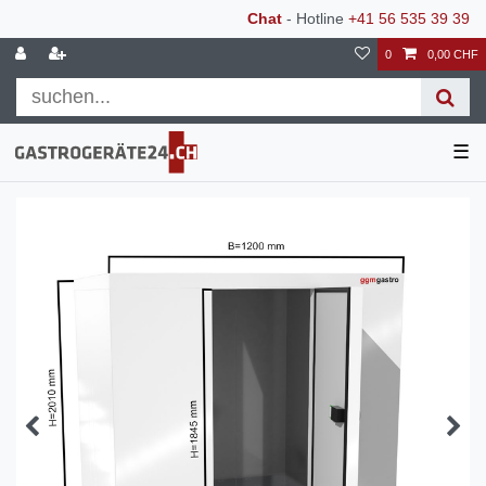
Chat
- Hotline
+41 56 535 39 39
0
0,00 CHF
☰