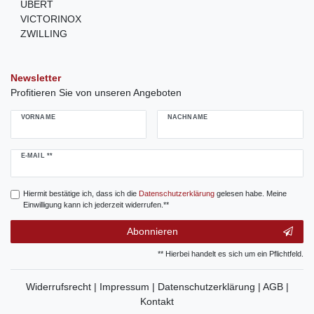
UBERT
VICTORINOX
ZWILLING
Newsletter
Profitieren Sie von unseren Angeboten
VORNAME
NACHNAME
Newsletter
E-MAIL **
Honig
Hiermit bestätige ich, dass ich die
Daten­schutz­erklärung
gelesen habe. Meine
Einwilligung kann ich jederzeit widerrufen.**
Abonnieren
** Hierbei handelt es sich um ein Pflichtfeld.
Widerrufsrecht |
Impressum |
Datenschutzerklärung |
AGB |
Kontakt