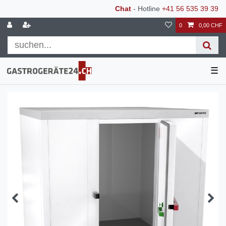
Chat
- Hotline
+41 56 535 39 39
0
0,00 CHF
☰