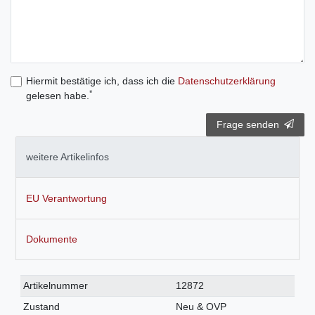
Hiermit bestätige ich, dass ich die
Daten­schutz­erklärung
*
gelesen habe.
Frage senden
weitere Artikelinfos
EU Verantwortung
Dokumente
Technisches
Wert
Artikelnummer
12872
Merkmal
Zustand
Neu & OVP