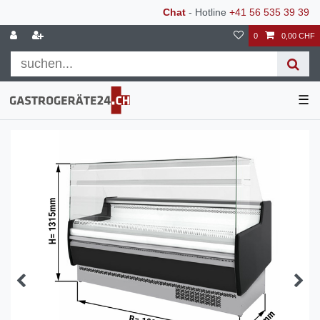
Chat
- Hotline
+41 56 535 39 39
0
0,00 CHF
☰