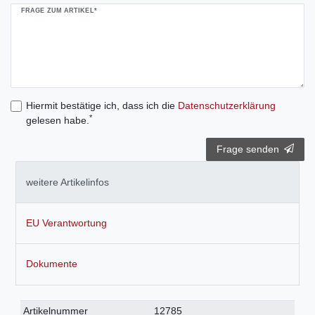
FRAGE ZUM ARTIKEL*
Hiermit bestätige ich, dass ich die
Daten­schutz­erklärung
*
gelesen habe.
Frage senden
weitere Artikelinfos
EU Verantwortung
Dokumente
Technisches
Wert
Artikelnummer
12785