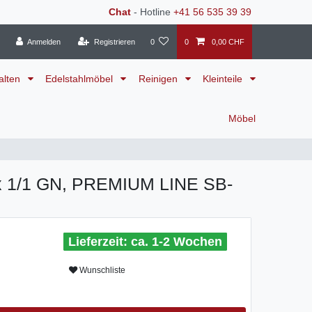
Chat
- Hotline
+41 56 535 39 39
Anmelden
Registrieren
0
0
0,00 CHF
alten
Edelstahlmöbel
Reinigen
Kleinteile
Möbel
x 1/1 GN, PREMIUM LINE SB-
ca. 1-2 Wochen
Wunschliste