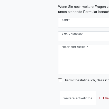
Ceres::Template.mailFormHoneypo
Wenn Sie noch weitere Fragen zu
unten stehende Formular benach
NAME*
E-MAIL-ADRESSE*
FRAGE ZUM ARTIKEL*
Hiermit bestätige ich, dass ic
weitere Artikelinfos
EU Ve