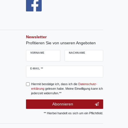
Newsletter
Profitieren Sie von unseren Angeboten
VORNAME
NACHNAME
Newsletter
E-MAIL **
Honig
Hiermit bestätige ich, dass ich die
Daten­schutz­
erklärung
gelesen habe. Meine Einwilligung kann ich
jederzeit widerrufen.**
Abonnieren
** Hierbei handelt es sich um ein Pflichtfeld.