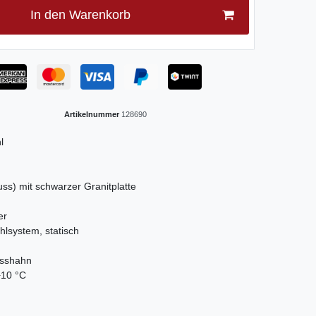
In den Warenkorb
Artikelnummer
128690
l
ss) mit schwarzer Granitplatte
er
lsystem, statisch
asshahn
+10 °C