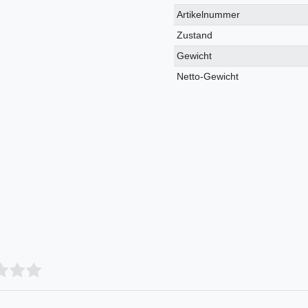
Technisches
Wert
Artikelnummer
Merkmal
Zustand
Gewicht
Netto-Gewicht