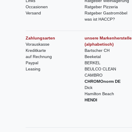
Links
Ratgeber Weinlagerung
Occasionen
Ratgeber Pizzeria
Versand
Ratgeber Gastromöbel
was ist HACCP?
Zahlungsarten
unsere Markenherstelle
Vorauskasse
(alphabetisch)
Kreditkarte
Bartscher CH
auf Rechnung
Beeketal
Paypal
BERKEL
Leasing
BEULCO CLEAN
CAMBRO
CHROMOnorm DE
Dick
Hamilton Beach
HENDI