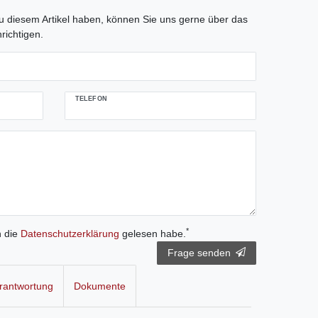
tLabel
 diesem Artikel haben, können Sie uns gerne über das
richtigen.
TELEFON
*
h die
Daten­schutz­erklärung
gelesen habe.
Frage senden
rantwortung
Dokumente