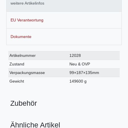
weitere Artikelinfos
EU Verantwortung
Dokumente
Technisches
Wert
Artikelnummer
12028
Merkmal
Zustand
Neu & OVP
Verpackungsmasse
99×187×135mm
Gewicht
149600 g
Zubehör
Ähnliche Artikel