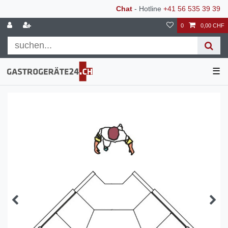
Chat
- Hotline
+41 56 535 39 39
0
0,00 CHF
☰