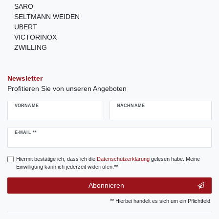
SARO
SELTMANN WEIDEN
UBERT
VICTORINOX
ZWILLING
Newsletter
Profitieren Sie von unseren Angeboten
VORNAME
NACHNAME
Newsletter
E-MAIL **
Honig
Hiermit bestätige ich, dass ich die
Daten­schutz­erklärung
gelesen habe. Meine
Einwilligung kann ich jederzeit widerrufen.**
Abonnieren
** Hierbei handelt es sich um ein Pflichtfeld.