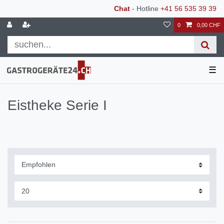
Chat
- Hotline
+41 56 535 39 39
0
0,00 CHF
☰
Eistheke Serie I