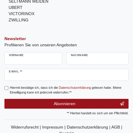
SELTMANN WEIDEN
UBERT
VICTORINOX
ZWILLING
Newsletter
Profitieren Sie von unseren Angeboten
VORNAME
NACHNAME
Newsletter
E-MAIL **
Honig
Hiermit bestätige ich, dass ich die
Daten­schutz­erklärung
gelesen habe. Meine
Einwilligung kann ich jederzeit widerrufen.**
Abonnieren
** Hierbei handelt es sich um ein Pflichtfeld.
Widerrufsrecht |
Impressum |
Datenschutzerklärung |
AGB |