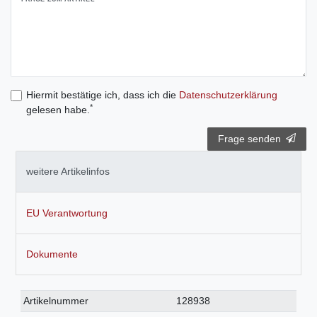
Hiermit bestätige ich, dass ich die
Daten­schutz­erklärung
*
gelesen habe.
Frage senden
weitere Artikelinfos
EU Verantwortung
Dokumente
Technisches
Wert
Artikelnummer
128938
Merkmal