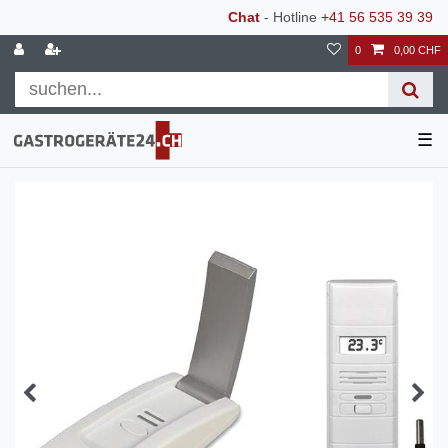
Chat
- Hotline
+41 56 535 39 39
0
0,00 CHF
☰