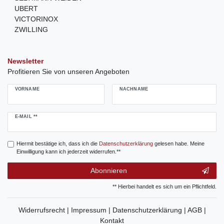
UBERT
VICTORINOX
ZWILLING
Newsletter
Profitieren Sie von unseren Angeboten
VORNAME
NACHNAME
Newsletter
E-MAIL **
Honig
Hiermit bestätige ich, dass ich die
Daten­schutz­erklärung
gelesen habe. Meine
Einwilligung kann ich jederzeit widerrufen.**
Abonnieren
** Hierbei handelt es sich um ein Pflichtfeld.
Widerrufsrecht |
Impressum |
Datenschutzerklärung |
AGB |
Kontakt