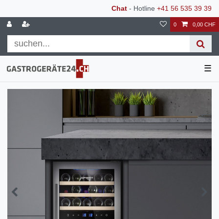
Chat
- Hotline
+41 56 535 39 39
0
0,00 CHF
☰