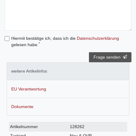
Hiermit bestätige ich, dass ich die
Daten­schutz­erklärung
*
gelesen habe.
Frage senden
weitere Artikelinfos
EU Verantwortung
Dokumente
Technisches
Wert
Artikelnummer
128262
Merkmal
Zustand
Neu & OVP