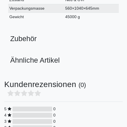
Verpackungsmasse
560×1040×645mm
Gewicht
45000 g
Zubehör
Ähnliche Artikel
Kundenrezensionen
(0)
5
0
4
0
3
0