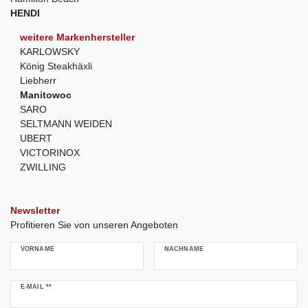
HENDI
weitere Markenhersteller
KARLOWSKY
König Steakhäxli
Liebherr
Manitowoc
SARO
SELTMANN WEIDEN
UBERT
VICTORINOX
ZWILLING
Newsletter
Profitieren Sie von unseren Angeboten
VORNAME
NACHNAME
Newsletter
E-MAIL **
Honig