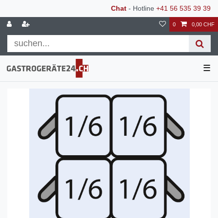
Chat
- Hotline
+41 56 535 39 39
0
0,00 CHF
☰