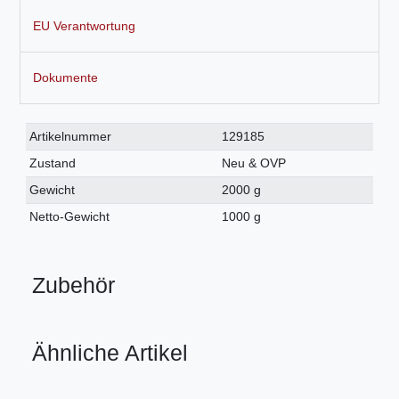
EU Verantwortung
Dokumente
Technisches
Wert
Artikelnummer
129185
Merkmal
Zustand
Neu & OVP
Gewicht
2000 g
Netto-Gewicht
1000 g
Zubehör
Ähnliche Artikel