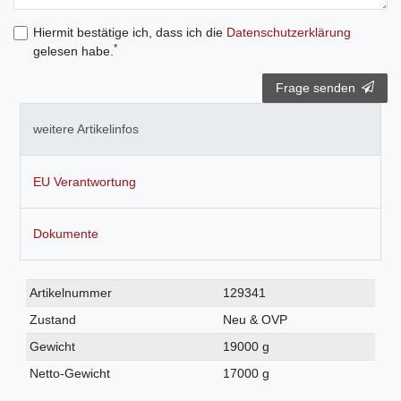
Hiermit bestätige ich, dass ich die
Daten­schutz­erklärung
*
gelesen habe.
Frage senden
weitere Artikelinfos
EU Verantwortung
Dokumente
Technisches
Wert
Artikelnummer
129341
Merkmal
Zustand
Neu & OVP
Gewicht
19000 g
Netto-Gewicht
17000 g