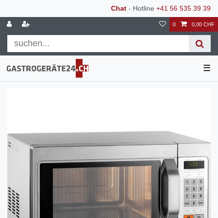
Chat
- Hotline
+41 56 535 39 39
0
0,00 CHF
☰