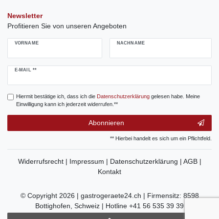
Newsletter
Profitieren Sie von unseren Angeboten
VORNAME
NACHNAME
Newsletter
E-MAIL **
Honig
Hiermit bestätige ich, dass ich die
Daten­schutz­erklärung
gelesen habe. Meine
Einwilligung kann ich jederzeit widerrufen.**
Abonnieren
** Hierbei handelt es sich um ein Pflichtfeld.
Widerrufsrecht |
Impressum |
Datenschutzerklärung |
AGB |
Kontakt
© Copyright 2026 | gastrogeraete24.ch | Firmensitz: 8598
Bottighofen, Schweiz | Hotline +41 56 535 39 39