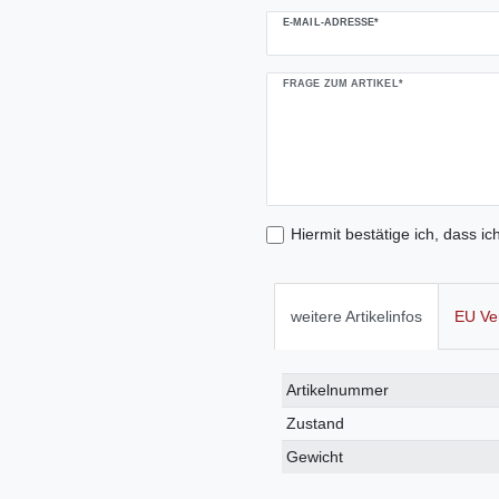
E-MAIL-ADRESSE*
FRAGE ZUM ARTIKEL*
Hiermit bestätige ich, dass ic
weitere Artikelinfos
EU Ve
Technisches
Wert
Artikelnummer
Merkmal
Zustand
Gewicht