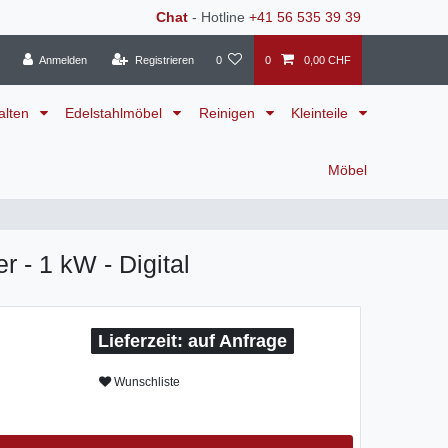
Chat
- Hotline
+41 56 535 39 39
Anmelden
Registrieren
0
0
0,00 CHF
alten
Edelstahlmöbel
Reinigen
Kleinteile
Möbel
er - 1 kW - Digital
auf Anfrage
Wunschliste