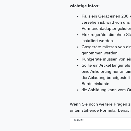
wichtige Infos:
Falls ein Gerät einen 230
versehen ist, wird von un
Permanentadapter geliefer
Elektrogeräte, die ohne 
installiert werden.
Gasgeräte müssen von ein
genommen werden.
Kühlgeräte müssen von ei
Sollte ein Artikel länger 
eine Anlieferung nur an e
die Abladung bereitgestell
Bordsteinkante.
die Abbildung kann vom Or
Ceres::Template.mailFormHoneypo
Wenn Sie noch weitere Fragen zu
unten stehende Formular benach
NAME*