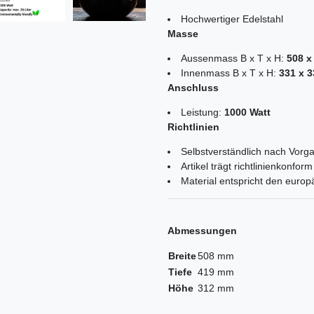
Hochwertiger Edelstahl
Masse
Aussenmass B x T x H:
508 x
Innenmass B x T x H:
331 x 
Anschluss
Leistung:
1000 Watt
Richtlinien
Selbstverständlich nach Vorga
Artikel trägt richtlinienkonf
Material entspricht den euro
Abmessungen
Breite
508 mm
Tiefe
419 mm
Höhe
312 mm