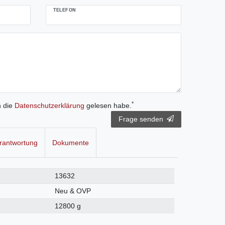
TELEFON
*
h die
Daten­schutz­erklärung
gelesen habe.
Frage senden
rantwortung
Dokumente
13632
Neu & OVP
12800 g